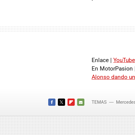
Enlace |
YouTube
En MotorPasion 
Alonso dando un
TEMAS
Mercede
Merce
FACEBOOK
TWITTER
FLIPBOARD
E-
MAIL