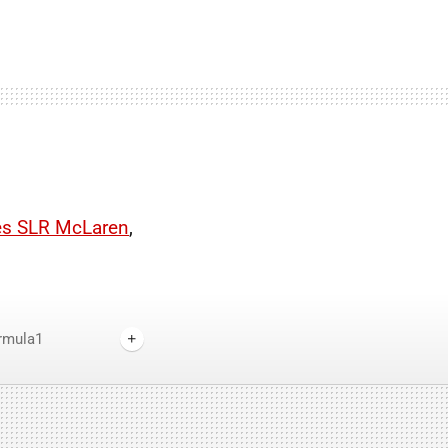
es SLR McLaren
,
rmula1