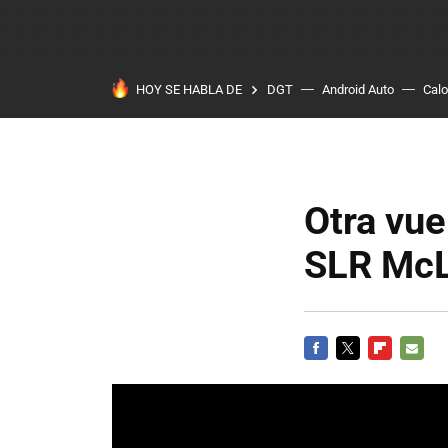
HOY SE HABLA DE
DGT
Android Auto
Calo
Otra vu
SLR Mc
FACEBOOK
TWITTER
FLIPBOARD
E-
MAIL