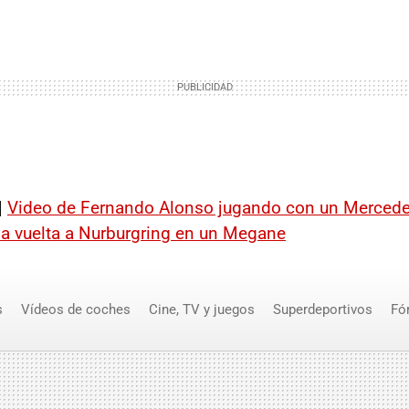
|
Video de Fernando Alonso jugando con un Merced
a vuelta a Nurburgring en un Megane
s
Vídeos de coches
Cine, TV y juegos
Superdeportivos
Fó
des SLR McLaren
Fernando Alonso