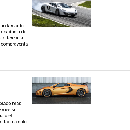
han lanzado
s usados o de
a diferencia
de compraventa
ablado más
de mes su
ajo el
mitado a sólo