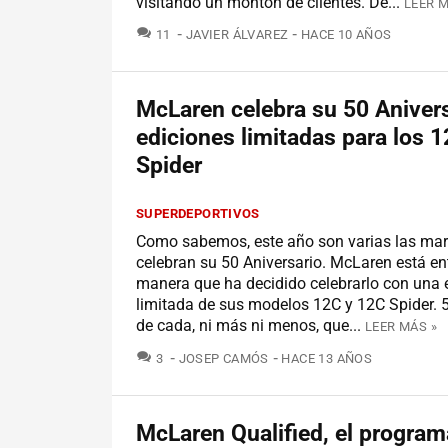
visitando un montón de clientes. De...
LEER M
COMENTARIOS
11
JAVIER ÁLVAREZ
HACE 10 AÑOS
McLaren celebra su 50 Aniver
ediciones limitadas para los 
Spider
SUPERDEPORTIVOS
Como sabemos, este año son varias las ma
celebran su 50 Aniversario. McLaren está ent
manera que ha decidido celebrarlo con una 
limitada de sus modelos 12C y 12C Spider. 
de cada, ni más ni menos, que...
LEER MÁS »
COMENTARIOS
3
JOSEP CAMÓS
HACE 13 AÑOS
McLaren Qualified, el program