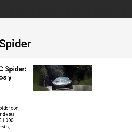
Spider
C Spider:
os y
pider con
onde su
131.000
edio,