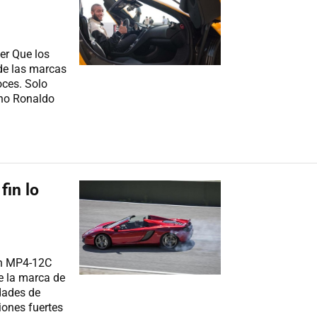
er Que los
 de las marcas
oces. Solo
iano Ronaldo
fin lo
en MP4-12C
e la marca de
dades de
iones fuertes