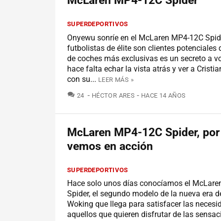
McLaren MP4-12C Spider
SUPERDEPORTIVOS
Onyewu sonríe en el McLaren MP4-12C Spid
futbolistas de élite son clientes potenciales
de coches más exclusivas es un secreto a v
hace falta echar la vista atrás y ver a Crist
con su...
LEER MÁS »
COMENTARIOS
24
HÉCTOR ARES
HACE 14 AÑOS
McLaren MP4-12C Spider, por 
vemos en acción
SUPERDEPORTIVOS
Hace solo unos días conocíamos el McLar
Spider, el segundo modelo de la nueva era d
Woking que llega para satisfacer las necesi
aquellos que quieren disfrutar de las sensac