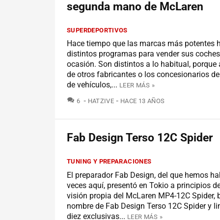
segunda mano de McLaren
SUPERDEPORTIVOS
Hace tiempo que las marcas más potentes 
distintos programas para vender sus coche
ocasión. Son distintos a lo habitual, porque 
de otros fabricantes o los concesionarios 
de vehículos,...
LEER MÁS »
COMENTARIOS
6
HATZIVE
HACE 13 AÑOS
Fab Design Terso 12C Spider
TUNING Y PREPARACIONES
El preparador Fab Design, del que hemos h
veces aquí, presentó en Tokio a principios 
visión propia del McLaren MP4-12C Spider, b
nombre de Fab Design Terso 12C Spider y li
diez exclusivas...
LEER MÁS »