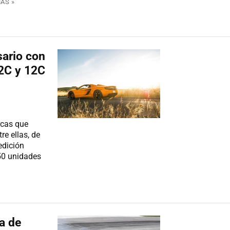
ÁS »
sario con
12C y 12C
rcas que
re ellas, de
edición
50 unidades
a de