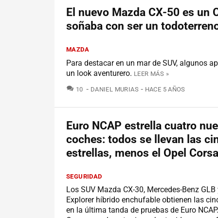
El nuevo Mazda CX-50 es un 
soñaba con ser un todoterren
MAZDA
Para destacar en un mar de SUV, algunos a
un look aventurero.
LEER MÁS »
COMENTARIOS
10
DANIEL MURIAS
HACE 5 AÑOS
Euro NCAP estrella cuatro nu
coches: todos se llevan las ci
estrellas, menos el Opel Cors
SEGURIDAD
Los SUV Mazda CX-30, Mercedes-Benz GLB 
Explorer híbrido enchufable obtienen las cinc
en la última tanda de pruebas de Euro NCAP.