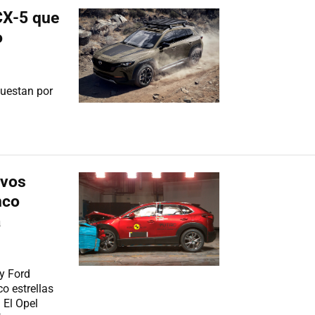
CX-5 que
o
puestan por
evos
nco
a
y Ford
o estrellas
 El Opel