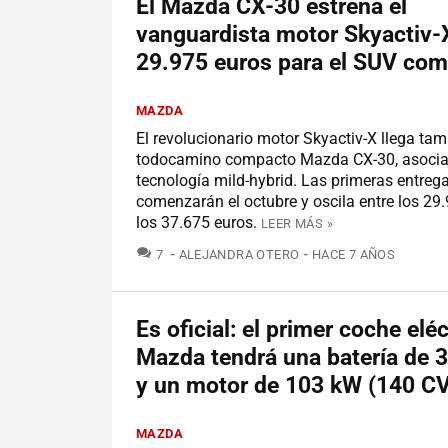
El Mazda CX-30 estrena el
vanguardista motor Skyactiv-
29.975 euros para el SUV co
MAZDA
El revolucionario motor Skyactiv-X llega tam
todocamino compacto Mazda CX-30, asocia
tecnología mild-hybrid. Las primeras entreg
comenzarán el octubre y oscila entre los 29
los 37.675 euros.
LEER MÁS »
COMENTARIOS
7
ALEJANDRA OTERO
HACE 7 AÑOS
Es oficial: el primer coche elé
Mazda tendrá una batería de 
y un motor de 103 kW (140 CV
MAZDA