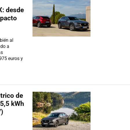
X: desde
mpacto
bién al
do a
as
.975 euros y
ctrico de
35,5 kWh
)