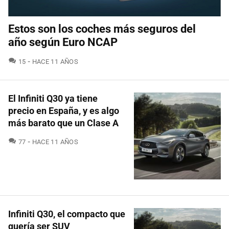
Estos son los coches más seguros del
año según Euro NCAP
COMENTARIOS
15
HACE 11 AÑOS
El Infiniti Q30 ya tiene
precio en España, y es algo
más barato que un Clase A
COMENTARIOS
77
HACE 11 AÑOS
Infiniti Q30, el compacto que
quería ser SUV