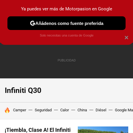
Ya puedes ver más de Motorpasion en Google
PRUEBAS
COCHES ELÉCTRICOS
OBSERVATORIO
F1
Añádenos como fuente preferida
Solo necesitas una cuenta de Google
×
Infiniti Q30
HOY SE HABLA DE
Camper
Seguridad
Calor
China
Diésel
Google M
¡Tiembla, Clase A! El Infiniti