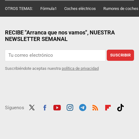
OTROS TEMAS:
Fórmula1
Coches eléctricos
Rumores de coches
RECIBE "Arranca que nos vamos", NUESTRA
NEWSLETTER SEMANAL
SUSCRIBIR
Suscribiéndote aceptas nuestra
política de privacidad
Síguenos
Twit
Fac
Yout
Inst
Tele
RSS
Flip
Tikt
ter
ebo
ube
agra
gra
boar
ok
ok
m
m
d