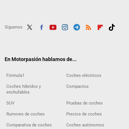
Síguenos
Twit
Fac
Yout
Inst
Tele
RSS
Flip
Tikt
ter
ebo
ube
agra
gra
boar
ok
ok
m
m
d
En Motorpasión hablamos de...
Fórmula1
Coches eléctricos
Coches híbridos y
Compactos
enchufables
SUV
Pruebas de coches
Rumores de coches
Precios de coches
Comparativa de coches
Coches autónomos