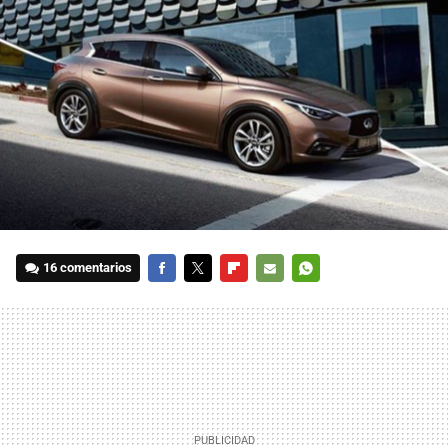
16 comentarios
FACEBOOK
TWITTER
FLIPBOARD
E-
WHATSAPP
MAIL