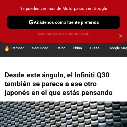
Ya puedes ver más de Motorpasion en Google
PRUEBAS
COCHES ELÉCTRICOS
OBSERVATORIO
F1
Añádenos como fuente preferida
Solo necesitas una cuenta de Google
×
HOY SE HABLA DE
Camper
Seguridad
Calor
China
Diésel
Google Ma
Desde este ángulo, el Infiniti Q30
también se parece a ese otro
japonés en el que estás pensando