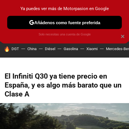
Ya puedes ver más de Motorpasion en Google
PRUEBAS
COCHES ELÉCTRICOS
OBSERVATORIO
F1
Añádenos como fuente preferida
Solo necesitas una cuenta de Google
×
HOY SE HABLA DE
DGT
China
Diésel
Gasolina
Xiaomi
Mercedes-Be
El Infiniti Q30 ya tiene precio en
España, y es algo más barato que un
Clase A