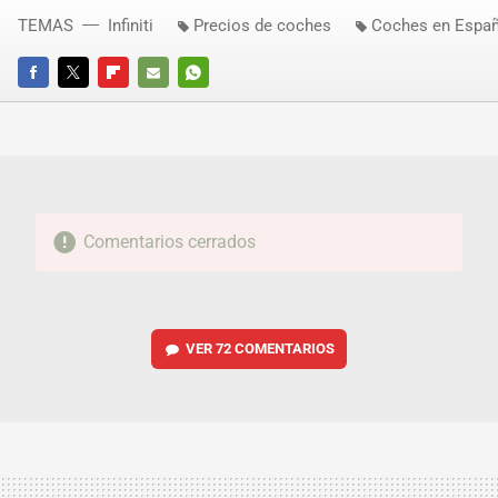
TEMAS
Infiniti
Precios de coches
Coches en Espa
FACEBOOK
TWITTER
FLIPBOARD
E-
WHATSAPP
MAIL
Comentarios cerrados
VER
72 COMENTARIOS