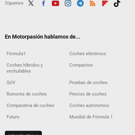
Síguenos
Twit
Fac
Yout
Inst
Tele
RSS
Flip
Tikt
ter
ebo
ube
agra
gra
boar
ok
ok
m
m
d
En Motorpasión hablamos de...
Fórmula1
Coches eléctricos
Coches híbridos y
Compactos
enchufables
SUV
Pruebas de coches
Rumores de coches
Precios de coches
Comparativa de coches
Coches autónomos
Futuro
Mundial de Fórmula 1