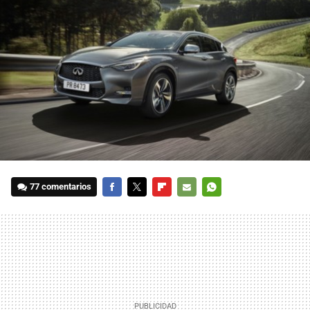
77 comentarios
FACEBOOK
TWITTER
FLIPBOARD
E-
WHATSAPP
MAIL