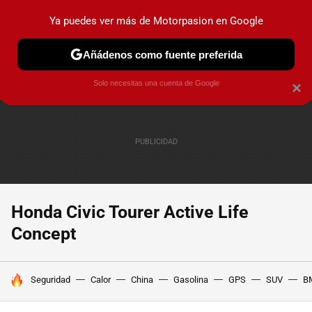
Ya puedes ver más de Motorpasion en Google
PRUEBAS
COCHES ELÉCTRICOS
OBSERVATORIO
F1
Añádenos como fuente preferida
Solo necesitas una cuenta de Google
×
Honda Civic Tourer Active Life
Concept
HOY SE HABLA DE
Seguridad
Calor
China
Gasolina
GPS
SUV
B