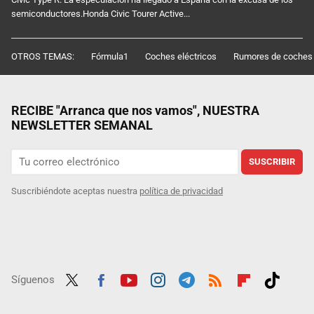
semiconductores.Honda Civic Tourer Active...
OTROS TEMAS:
Fórmula1
Coches eléctricos
Rumores de coches
RECIBE "Arranca que nos vamos", NUESTRA
NEWSLETTER SEMANAL
SUSCRIBIR
Suscribiéndote aceptas nuestra
política de privacidad
Síguenos
Twit
Fac
Yout
Inst
Tele
RSS
Flip
Tikt