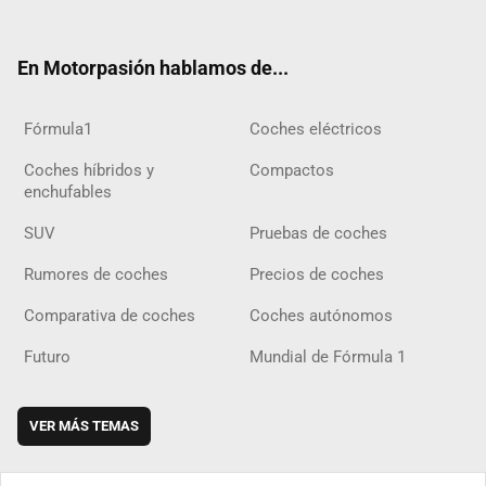
ter
ebo
ube
agra
gra
boar
ok
ok
m
m
d
En Motorpasión hablamos de...
Fórmula1
Coches eléctricos
Coches híbridos y
Compactos
enchufables
SUV
Pruebas de coches
Rumores de coches
Precios de coches
Comparativa de coches
Coches autónomos
Futuro
Mundial de Fórmula 1
VER MÁS TEMAS