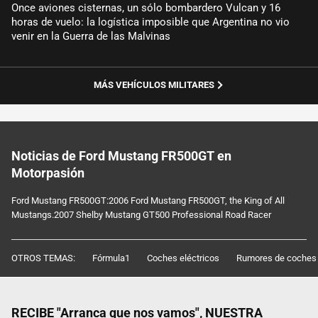
Once aviones cisternas, un sólo bombardero Vulcan y 16
horas de vuelo: la logística imposible que Argentina no vio
venir en la Guerra de las Malvinas
MÁS VEHÍCULOS MILITARES
Noticias de Ford Mustang FR500GT en
Motorpasión
Ford Mustang FR500GT:2006 Ford Mustang FR500GT, the King of All
Mustangs.2007 Shelby Mustang GT500 Professional Road Racer
OTROS TEMAS:
Fórmula1
Coches eléctricos
Rumores de coches
RECIBE "Arranca que nos vamos", NUESTRA