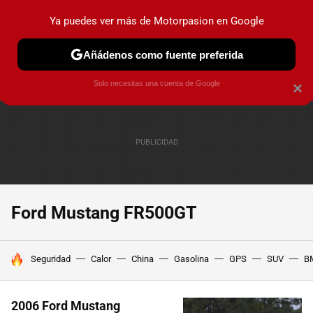
Ya puedes ver más de Motorpasion en Google
PRUEBAS
COCHES ELÉCTRICOS
OBSERVATORIO
F1
Añádenos como fuente preferida
Solo necesitas una cuenta de Google
×
Ford Mustang FR500GT
HOY SE HABLA DE
Seguridad
Calor
China
Gasolina
GPS
SUV
B
2006 Ford Mustang