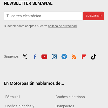
NEWSLETTER SEMANAL
SUSCRIBIR
Suscribiéndote aceptas nuestra
política de privacidad
Síguenos
Twit
Fac
Yout
Inst
Tele
RSS
Flip
Tikt
ter
ebo
ube
agra
gra
boar
ok
ok
m
m
d
En Motorpasión hablamos de...
Fórmula1
Coches eléctricos
Coches híbridos y
Compactos