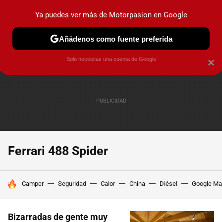
Ya puedes ver más de Motorpasion en Google
PRUEBAS
COCHES ELÉCTRICOS
OBSERVATORIO
F1
Añádenos como fuente preferida
Solo necesitas una cuenta de Google
×
Ferrari 488 Spider
HOY SE HABLA DE
Camper
Seguridad
Calor
China
Diésel
Google M
Bizarradas de gente muy