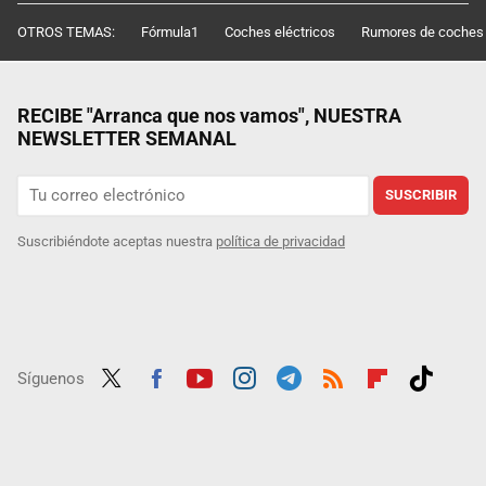
OTROS TEMAS:
Fórmula1
Coches eléctricos
Rumores de coches
RECIBE "Arranca que nos vamos", NUESTRA
NEWSLETTER SEMANAL
SUSCRIBIR
Suscribiéndote aceptas nuestra
política de privacidad
Síguenos
Twit
Fac
Yout
Inst
Tele
RSS
Flip
Tikt
ter
ebo
ube
agra
gra
boar
ok
ok
m
m
d