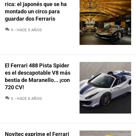
rica: el japonés que se ha
montado un circo para
guardar dos Ferraris
COMENTARIOS
9
HACE 3 AÑOS
El Ferrari 488 Pista Spider
es el descapotable V8 más
bestia de Maranello... ¡con
720 CV!
COMENTARIOS
5
HACE 8 AÑOS
Novitec exprime el Ferrari