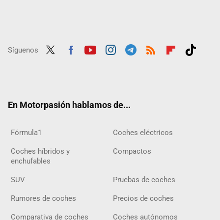
Síguenos
Twit
Fac
Yout
Inst
Tele
RSS
Flip
Tikt
ter
ebo
ube
agra
gra
boar
ok
ok
m
m
d
En Motorpasión hablamos de...
Fórmula1
Coches eléctricos
Coches híbridos y
Compactos
enchufables
SUV
Pruebas de coches
Rumores de coches
Precios de coches
Comparativa de coches
Coches autónomos