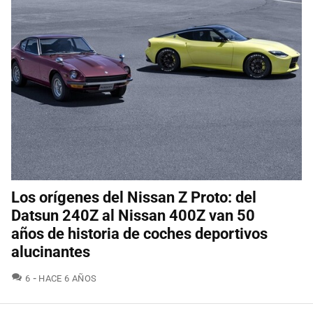
Los orígenes del Nissan Z Proto: del
Datsun 240Z al Nissan 400Z van 50
años de historia de coches deportivos
alucinantes
COMENTARIOS
6
HACE 6 AÑOS