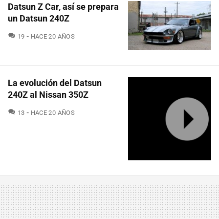
Datsun Z Car, así se prepara
un Datsun 240Z
COMENTARIOS
19
HACE 20 AÑOS
La evolución del Datsun
240Z al Nissan 350Z
COMENTARIOS
13
HACE 20 AÑOS