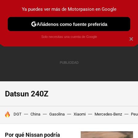
Ya puedes ver más de Motorpasion en Google
PRUEBAS
COCHES ELÉCTRICOS
OBSERVATORIO
F1
Añádenos como fuente preferida
Solo necesitas una cuenta de Google
×
Datsun 240Z
HOY SE HABLA DE
DGT
China
Gasolina
Xiaomi
Mercedes-Benz
Peu
Por qué Nissan podría