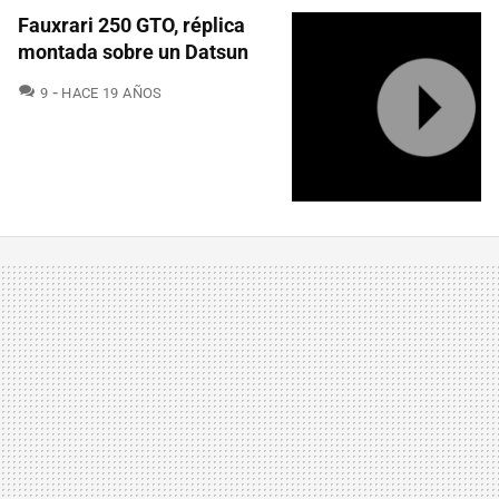
Fauxrari 250 GTO, réplica
montada sobre un Datsun
COMENTARIOS
9
HACE 19 AÑOS