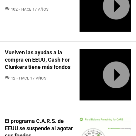
COMENTARIOS
102
HACE 17 AÑOS
Vuelven las ayudas a la
compra en EEUU, Cash For
Clunkers tiene más fondos
COMENTARIOS
12
HACE 17 AÑOS
El programa C.A.R.S. de
EEUU se suspende al agotar
sus fondos