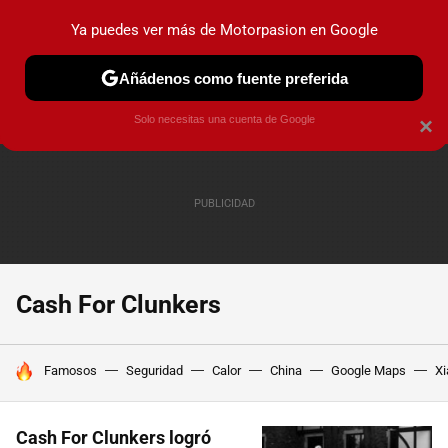
Ya puedes ver más de Motorpasion en Google
PRUEBAS
COCHES ELÉCTRICOS
OBSERVATORIO
F1
Añádenos como fuente preferida
Solo necesitas una cuenta de Google
×
Cash For Clunkers
HOY SE HABLA DE
Famosos
Seguridad
Calor
China
Google Maps
Xi
Cash For Clunkers logró