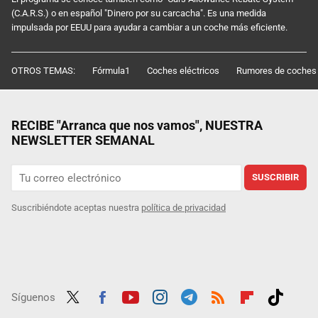
(C.A.R.S.) o en español "Dinero por su carcacha". Es una medida
impulsada por EEUU para ayudar a cambiar a un coche más eficiente.
OTROS TEMAS:
Fórmula1
Coches eléctricos
Rumores de coches
RECIBE "Arranca que nos vamos", NUESTRA
NEWSLETTER SEMANAL
SUSCRIBIR
Suscribiéndote aceptas nuestra
política de privacidad
Síguenos