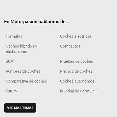
Twit
Fac
Yout
Inst
Tele
RSS
Flip
Tikt
ter
ebo
ube
agra
gra
boar
ok
ok
m
m
d
En Motorpasión hablamos de...
Fórmula1
Coches eléctricos
Coches híbridos y
Compactos
enchufables
SUV
Pruebas de coches
Rumores de coches
Precios de coches
Comparativa de coches
Coches autónomos
Futuro
Mundial de Fórmula 1
VER MÁS TEMAS