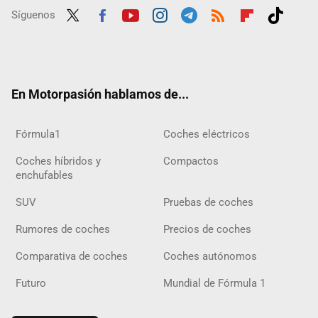
Síguenos
Twit
Fac
Yout
Inst
Tele
RSS
Flip
Tikt
ter
ebo
ube
agra
gra
boar
ok
ok
m
m
d
En Motorpasión hablamos de...
Fórmula1
Coches eléctricos
Coches híbridos y
Compactos
enchufables
SUV
Pruebas de coches
Rumores de coches
Precios de coches
Comparativa de coches
Coches autónomos
Futuro
Mundial de Fórmula 1