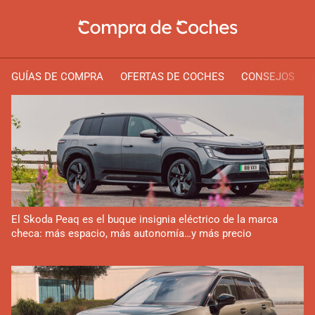
GUÍAS DE COMPRA
OFERTAS DE COCHES
CONSEJOS
El Skoda Peaq es el buque insignia eléctrico de la marca
checa: más espacio, más autonomía…y más precio