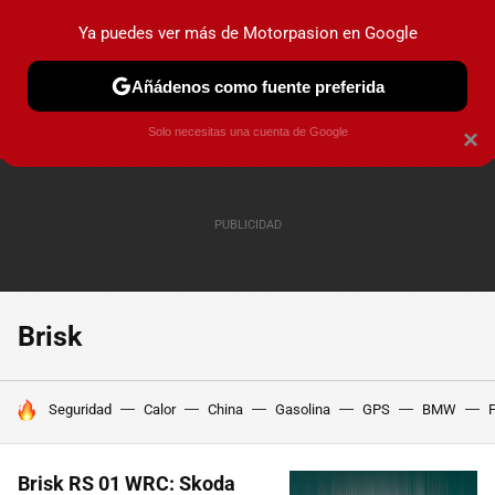
Ya puedes ver más de Motorpasion en Google
PRUEBAS
COCHES ELÉCTRICOS
OBSERVATORIO
F1
Añádenos como fuente preferida
Solo necesitas una cuenta de Google
×
Brisk
HOY SE HABLA DE
Seguridad
Calor
China
Gasolina
GPS
BMW
F
Brisk RS 01 WRC: Skoda