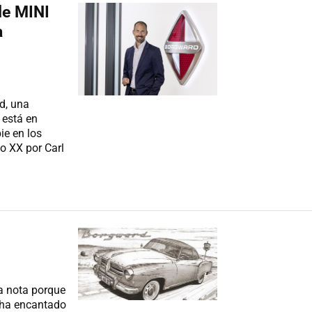
de MINI
a
d, una
 está en
ie en los
o XX por Carl
ta nota porque
 ha encantado