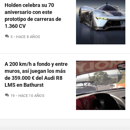
Holden celebra su 70
aniversario con este
prototipo de carreras de
1.360 CV
COMENTARIOS
5
HACE 8 AÑOS
A 200 km/h a fondo y entre
muros, así juegan los más
de 359.000 € del Audi R8
LMS en Bathurst
COMENTARIOS
19
HACE 10 AÑOS