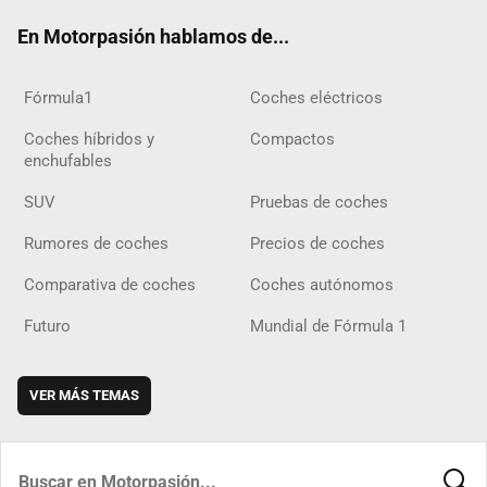
ok
m
m
d
En Motorpasión hablamos de...
Fórmula1
Coches eléctricos
Coches híbridos y
Compactos
enchufables
SUV
Pruebas de coches
Rumores de coches
Precios de coches
Comparativa de coches
Coches autónomos
Futuro
Mundial de Fórmula 1
VER MÁS TEMAS