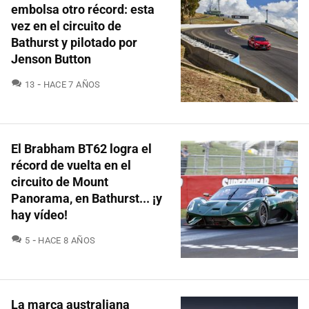
embolsa otro récord: esta
vez en el circuito de
Bathurst y pilotado por
Jenson Button
COMENTARIOS
13
HACE 7 AÑOS
El Brabham BT62 logra el
récord de vuelta en el
circuito de Mount
Panorama, en Bathurst... ¡y
hay vídeo!
COMENTARIOS
5
HACE 8 AÑOS
La marca australiana