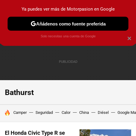
Ya puedes ver más de Motorpasion en Google
PRUEBAS
COCHES ELÉCTRICOS
OBSERVATORIO
F1
Añádenos como fuente preferida
Solo necesitas una cuenta de Google
×
Bathurst
HOY SE HABLA DE
Camper
Seguridad
Calor
China
Diésel
Google M
El Honda Civic Type R se