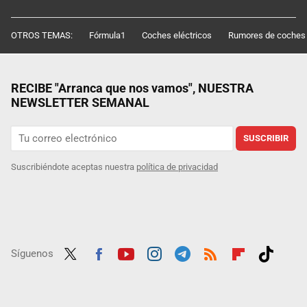
OTROS TEMAS:
Fórmula1
Coches eléctricos
Rumores de coches
RECIBE "Arranca que nos vamos", NUESTRA
NEWSLETTER SEMANAL
SUSCRIBIR
Suscribiéndote aceptas nuestra
política de privacidad
Síguenos
Twit
Fac
Yout
Inst
Tele
RSS
Flip
Tikt
ter
ebo
ube
agra
gra
boar
ok