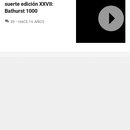
suerte edición XXVII:
Bathurst 1000
COMENTARIOS
39
HACE 16 AÑOS