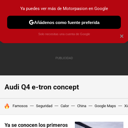
Ya puedes ver más de Motorpasion en Google
PRUEBAS
COCHES ELÉCTRICOS
OBSERVATORIO
F1
Añádenos como fuente preferida
Solo necesitas una cuenta de Google
×
Audi Q4 e-tron concept
HOY SE HABLA DE
Famosos
Seguridad
Calor
China
Google Maps
Xi
Ya se conocen los primeros