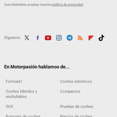
Suscribiéndote aceptas nuestra
política de privacidad
Síguenos
Twit
Fac
Yout
Inst
Tele
RSS
Flip
Tikt
ter
ebo
ube
agra
gra
boar
ok
ok
m
m
d
En Motorpasión hablamos de...
Fórmula1
Coches eléctricos
Coches híbridos y
Compactos
enchufables
SUV
Pruebas de coches
Rumores de coches
Precios de coches