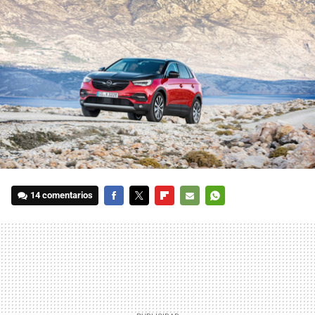
14 comentarios
FACEBOOK
TWITTER
FLIPBOARD
E-
WHATSAPP
MAIL