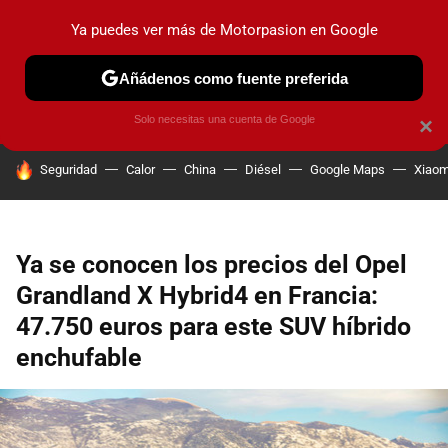
Ya puedes ver más de Motorpasion en Google
PRUEBAS
COCHES ELÉCTRICOS
OBSERVATORIO
F1
Añádenos como fuente preferida
Solo necesitas una cuenta de Google
×
HOY SE HABLA DE
Seguridad
Calor
China
Diésel
Google Maps
Xiaom
Ya se conocen los precios del Opel
Grandland X Hybrid4 en Francia:
47.750 euros para este SUV híbrido
enchufable