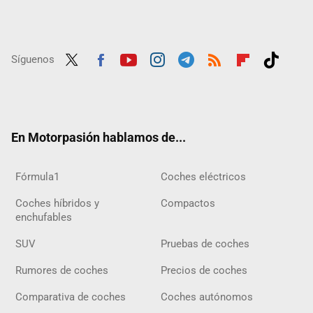
Síguenos
Twit
Fac
Yout
Inst
Tele
RSS
Flip
Tikt
ter
ebo
ube
agra
gra
boar
ok
ok
m
m
d
En Motorpasión hablamos de...
Fórmula1
Coches eléctricos
Coches híbridos y
Compactos
enchufables
SUV
Pruebas de coches
Rumores de coches
Precios de coches
Comparativa de coches
Coches autónomos