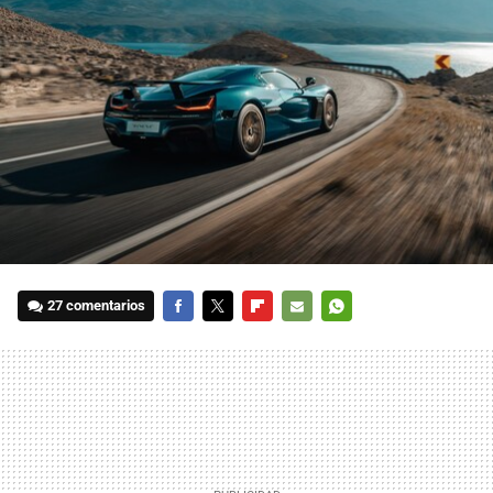
27 comentarios
FACEBOOK
TWITTER
FLIPBOARD
E-
WHATSAPP
MAIL