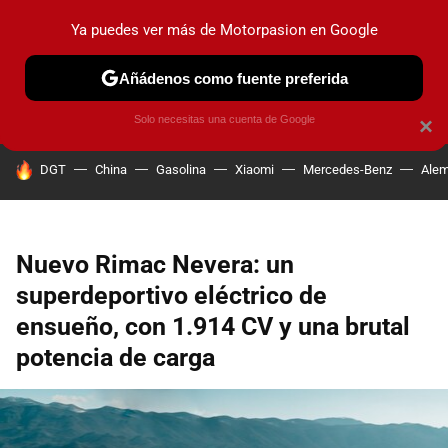
Ya puedes ver más de Motorpasion en Google
PRUEBAS
COCHES ELÉCTRICOS
OBSERVATORIO
F1
Añádenos como fuente preferida
Solo necesitas una cuenta de Google
×
HOY SE HABLA DE
DGT
China
Gasolina
Xiaomi
Mercedes-Benz
Alem
Nuevo Rimac Nevera: un
superdeportivo eléctrico de
ensueño, con 1.914 CV y una brutal
potencia de carga