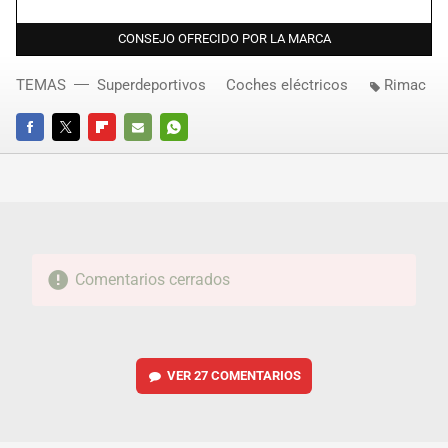
CONSEJO OFRECIDO POR LA MARCA
TEMAS
Superdeportivos
Coches eléctricos
Rimac
FACEBOOK
TWITTER
FLIPBOARD
E-
WHATSAPP
MAIL
Comentarios cerrados
VER
27 COMENTARIOS