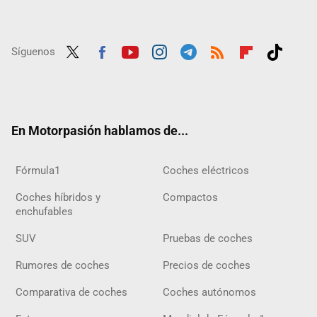
Síguenos
Twit
Fac
Yout
Inst
Tele
RSS
Flip
Tikt
ter
ebo
ube
agra
gra
boar
ok
ok
m
m
d
En Motorpasión hablamos de...
Fórmula1
Coches eléctricos
Coches híbridos y
Compactos
enchufables
SUV
Pruebas de coches
Rumores de coches
Precios de coches
Comparativa de coches
Coches autónomos