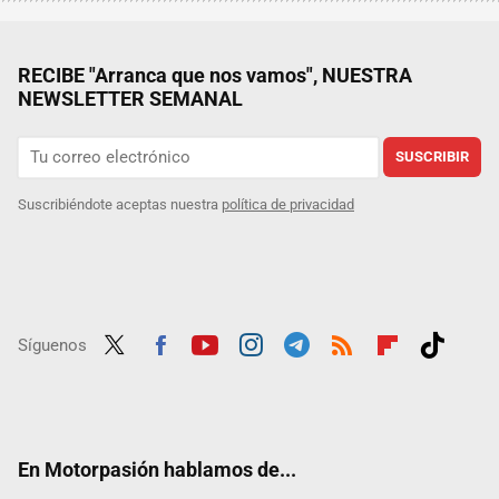
RECIBE "Arranca que nos vamos", NUESTRA
NEWSLETTER SEMANAL
SUSCRIBIR
Suscribiéndote aceptas nuestra
política de privacidad
Síguenos
Twit
Fac
Yout
Inst
Tele
RSS
Flip
Tikt
ter
ebo
ube
agra
gra
boar
ok
ok
m
m
d
En Motorpasión hablamos de...