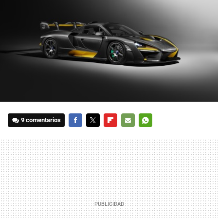
9 comentarios
FACEBOOK
TWITTER
FLIPBOARD
E-
WHATSAPP
MAIL