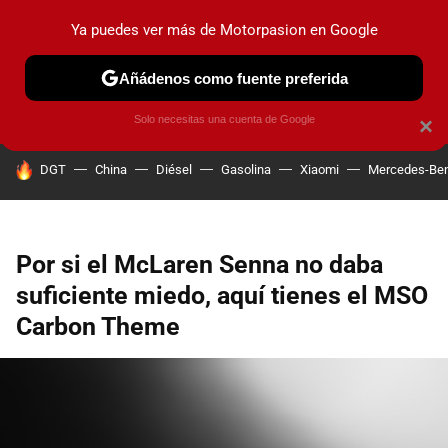
Ya puedes ver más de Motorpasion en Google
PRUEBAS
COCHES ELÉCTRICOS
OBSERVATORIO
F1
Añádenos como fuente preferida
Solo necesitas una cuenta de Google
×
HOY SE HABLA DE
DGT
China
Diésel
Gasolina
Xiaomi
Mercedes-Be
Por si el McLaren Senna no daba
suficiente miedo, aquí tienes el MSO
Carbon Theme