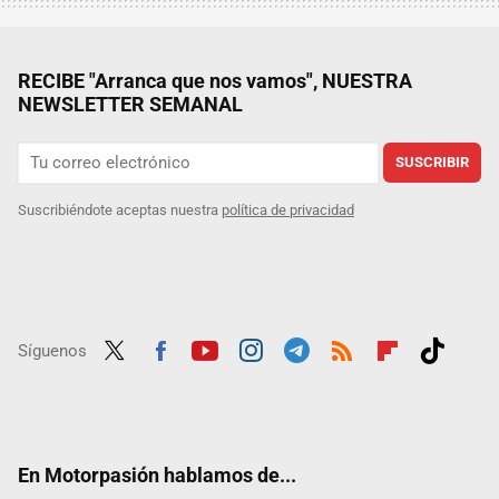
RECIBE "Arranca que nos vamos", NUESTRA
NEWSLETTER SEMANAL
SUSCRIBIR
Suscribiéndote aceptas nuestra
política de privacidad
Síguenos
Twit
Fac
Yout
Inst
Tele
RSS
Flip
Tikt
ter
ebo
ube
agra
gra
boar
ok
ok
m
m
d
En Motorpasión hablamos de...