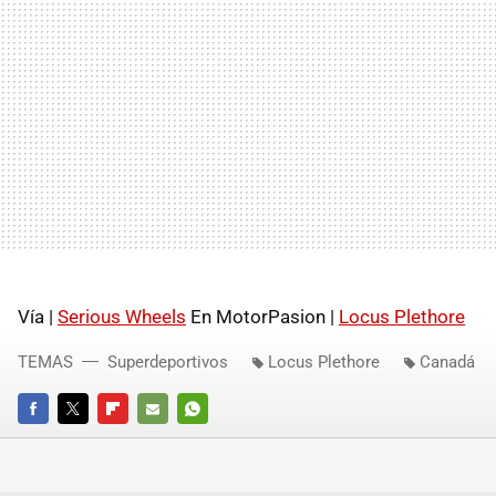
Vía |
Serious Wheels
En MotorPasion |
Locus Plethore
TEMAS
Superdeportivos
Locus Plethore
Canadá
FACEBOOK
TWITTER
FLIPBOARD
E-
WHATSAPP
MAIL