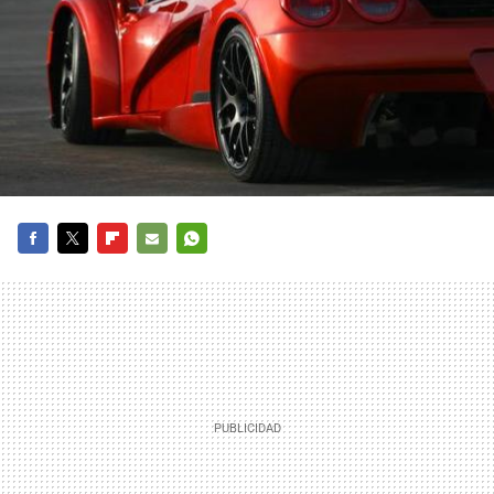
FACEBOOK
TWITTER
FLIPBOARD
E-
WHATSAPP
MAIL