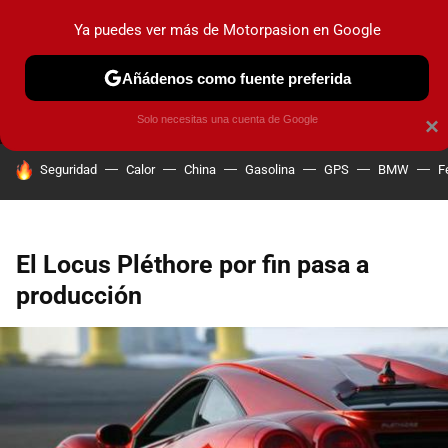
Ya puedes ver más de Motorpasion en Google
MENÚ
NUEVO
Añádenos como fuente preferida
PRUEBAS
COCHES ELÉCTRICOS
OBSERVATORIO
F1
Solo necesitas una cuenta de Google
×
HOY SE HABLA DE
Seguridad
Calor
China
Gasolina
GPS
BMW
F
El Locus Pléthore por fin pasa a
producción