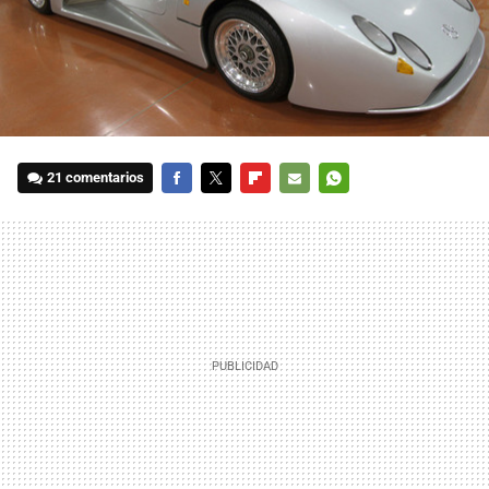
21 comentarios
FACEBOOK
TWITTER
FLIPBOARD
E-
WHATSAPP
MAIL