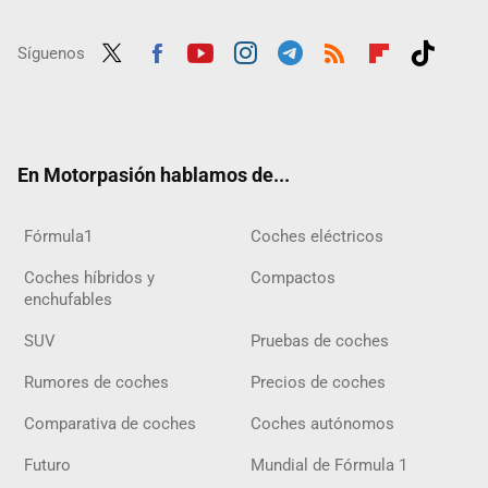
Síguenos
Twit
Fac
Yout
Inst
Tele
RSS
Flip
Tikt
ter
ebo
ube
agra
gra
boar
ok
ok
m
m
d
En Motorpasión hablamos de...
Fórmula1
Coches eléctricos
Coches híbridos y
Compactos
enchufables
SUV
Pruebas de coches
Rumores de coches
Precios de coches
Comparativa de coches
Coches autónomos
Futuro
Mundial de Fórmula 1