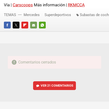
Vía |
Carscoops
Más información |
RKMCCA
TEMAS
Mercedes
Superdeportivos
Subastas de coch
FACEBOOK
TWITTER
FLIPBOARD
E-
WHATSAPP
MAIL
Comentarios cerrados
VER
21 COMENTARIOS