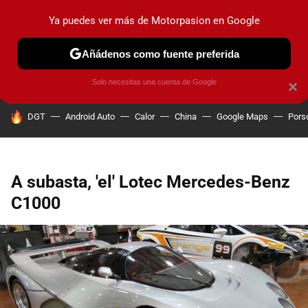
Ya puedes ver más de Motorpasion en Google
PRUEBAS
COCHES ELÉCTRICOS
OBSERVATORIO
F1
Añádenos como fuente preferida
Solo necesitas una cuenta de Google
×
HOY SE HABLA DE
DGT
Android Auto
Calor
China
Google Maps
Pors
A subasta, 'el' Lotec Mercedes-Benz
C1000