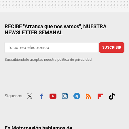
RECIBE "Arranca que nos vamos", NUESTRA
NEWSLETTER SEMANAL
SUSCRIBIR
Suscribiéndote aceptas nuestra
política de privacidad
Síguenos
Twit
Fac
Yout
Inst
Tele
RSS
Flip
Tikt
ter
ebo
ube
agra
gra
boar
ok
ok
m
m
d
En Motorpasión hablamos de...