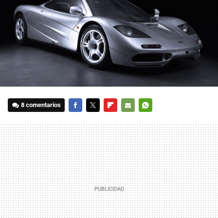
8 comentarios
FACEBOOK
TWITTER
FLIPBOARD
E-
WHATSAPP
MAIL