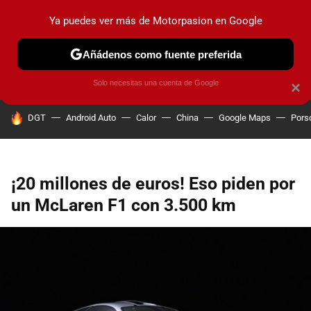
Ya puedes ver más de Motorpasion en Google
PRUEBAS
COCHES ELÉCTRICOS
OBSERVATORIO
F1
Añádenos como fuente preferida
Solo necesitas una cuenta de Google
×
HOY SE HABLA DE
DGT
Android Auto
Calor
China
Google Maps
Pors
¡20 millones de euros! Eso piden por
un McLaren F1 con 3.500 km