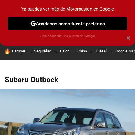
Ya puedes ver más de Motorpasion en Google
PRUEBAS
COCHES ELÉCTRICOS
OBSERVATORIO
F1
Añádenos como fuente preferida
Solo necesitas una cuenta de Google
×
HOY SE HABLA DE
Camper
Seguridad
Calor
China
Diésel
Google Ma
Subaru Outback