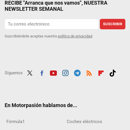
RECIBE "Arranca que nos vamos", NUESTRA
NEWSLETTER SEMANAL
SUSCRIBIR
Suscribiéndote aceptas nuestra
política de privacidad
Síguenos
Twit
Fac
Yout
Inst
Tele
RSS
Flip
Tikt
ter
ebo
ube
agra
gra
boar
ok
ok
m
m
d
En Motorpasión hablamos de...
Fórmula1
Coches eléctricos