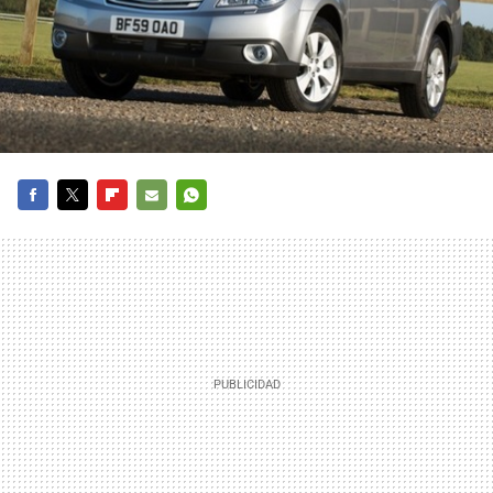
FACEBOOK
TWITTER
FLIPBOARD
E-
WHATSAPP
MAIL