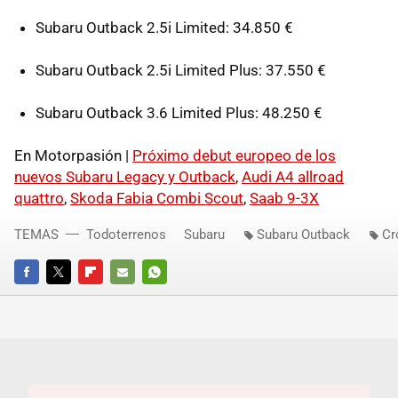
Subaru Outback 2.5i Limited: 34.850 €
Subaru Outback 2.5i Limited Plus: 37.550 €
Subaru Outback 3.6 Limited Plus: 48.250 €
En Motorpasión |
Próximo debut europeo de los
nuevos Subaru Legacy y Outback
,
Audi A4 allroad
quattro
,
Skoda Fabia Combi Scout
,
Saab 9-3X
TEMAS
Todoterrenos
Subaru
Subaru Outback
Cr
FACEBOOK
TWITTER
FLIPBOARD
E-
WHATSAPP
MAIL