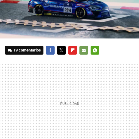
19 comentarios
FACEBOOK
TWITTER
FLIPBOARD
E-
WHATSAPP
MAIL