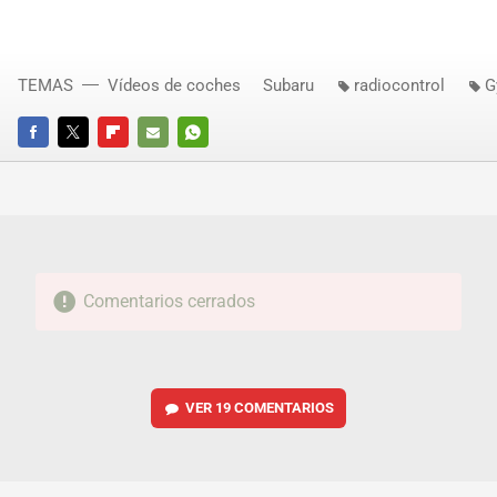
TEMAS
Vídeos de coches
Subaru
radiocontrol
G
FACEBOOK
TWITTER
FLIPBOARD
E-
WHATSAPP
MAIL
Comentarios cerrados
VER
19 COMENTARIOS