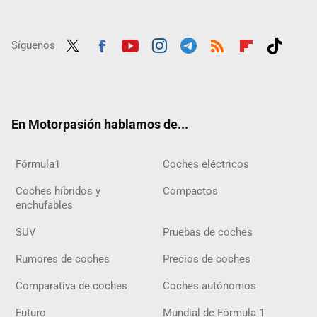
Síguenos
Twit
Fac
Yout
Inst
Tele
RSS
Flip
Tikt
ter
ebo
ube
agra
gra
boar
ok
ok
m
m
d
En Motorpasión hablamos de...
Fórmula1
Coches eléctricos
Coches híbridos y
Compactos
enchufables
SUV
Pruebas de coches
Rumores de coches
Precios de coches
Comparativa de coches
Coches autónomos
Futuro
Mundial de Fórmula 1