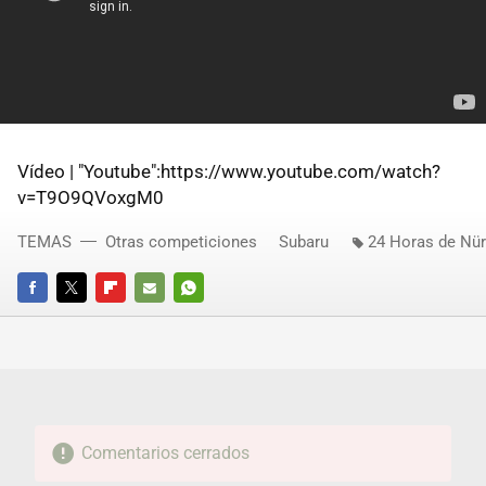
Vídeo | "Youtube":https://www.youtube.com/watch?
v=T9O9QVoxgM0
TEMAS
Otras competiciones
Subaru
24 Horas de Nür
FACEBOOK
TWITTER
FLIPBOARD
E-
WHATSAPP
MAIL
Comentarios cerrados