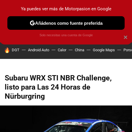
Ya puedes ver más de Motorpasion en Google
PRUEBAS
COCHES ELÉCTRICOS
OBSERVATORIO
F1
Añádenos como fuente preferida
Solo necesitas una cuenta de Google
×
HOY SE HABLA DE
DGT
Android Auto
Calor
China
Google Maps
Pors
Subaru WRX STI NBR Challenge,
listo para Las 24 Horas de
Nürburgring