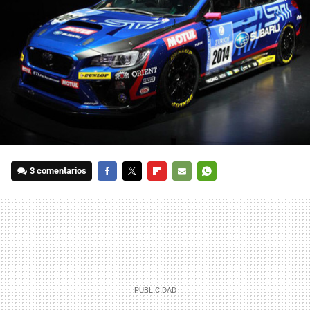
3 comentarios
FACEBOOK
TWITTER
FLIPBOARD
E-
WHATSAPP
MAIL