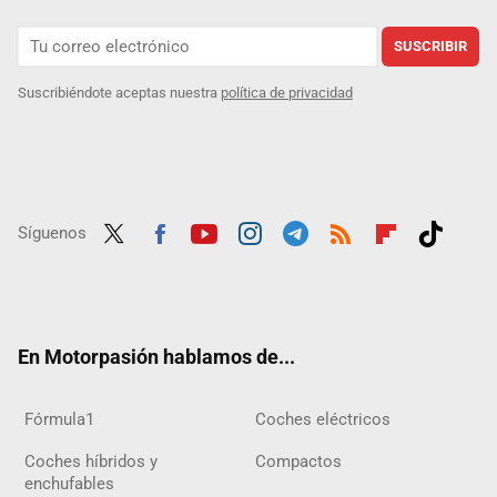
SUSCRIBIR
Suscribiéndote aceptas nuestra
política de privacidad
Síguenos
Twit
Fac
Yout
Inst
Tele
RSS
Flip
Tikt
ter
ebo
ube
agra
gra
boar
ok
ok
m
m
d
En Motorpasión hablamos de...
Fórmula1
Coches eléctricos
Coches híbridos y
Compactos
enchufables