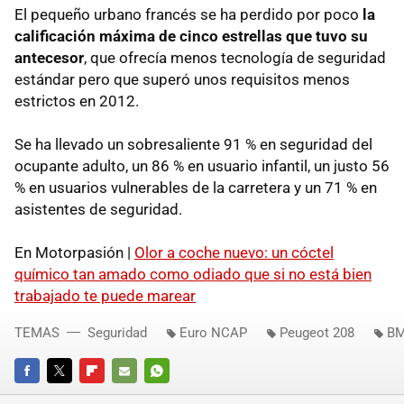
El pequeño urbano francés se ha perdido por poco
la
calificación máxima de cinco estrellas que tuvo su
antecesor
, que ofrecía menos tecnología de seguridad
estándar pero que superó unos requisitos menos
estrictos en 2012.
Se ha llevado un sobresaliente 91 % en seguridad del
ocupante adulto, un 86 % en usuario infantil, un justo 56
% en usuarios vulnerables de la carretera y un 71 % en
asistentes de seguridad.
En Motorpasión |
Olor a coche nuevo: un cóctel
químico tan amado como odiado que si no está bien
trabajado te puede marear
TEMAS
Seguridad
Euro NCAP
Peugeot 208
BM
FACEBOOK
TWITTER
FLIPBOARD
E-
WHATSAPP