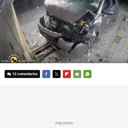
12 comentarios
FACEBOOK
TWITTER
FLIPBOARD
E-
WHATSAPP
MAIL