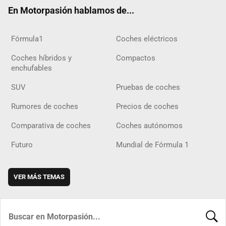
ok
m
m
d
En Motorpasión hablamos de...
Fórmula1
Coches eléctricos
Coches híbridos y
Compactos
enchufables
SUV
Pruebas de coches
Rumores de coches
Precios de coches
Comparativa de coches
Coches autónomos
Futuro
Mundial de Fórmula 1
VER MÁS TEMAS