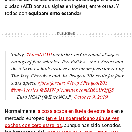
ciudad (AEB por sus siglas en inglés), entre otras. Y
todas con
equipamiento estándar
.
Today,
#EuroNCAP
publishes its 6th round of safety
ratings of four vehicles. Two BMW’s - the 1 Series and
the 3 Series – both achieve a maximum five-star rating.
The Jeep Cherokee and the Peugeot 208 settle for four
stars apiece.
#forsafercars
#Jeep
#Peugeot208
#bmw1series
@BMW
pic.twitter.com/Xt68Ur2fQS
— Euro NCAP (@EuroNCAP)
October 9, 2019
Normalmente
la cosa acaba en lluvia de estrellas
en el
mercado europeo (
en el latinoamericano aún se ven
coches con cero estrellas
, aunque han sido sonados