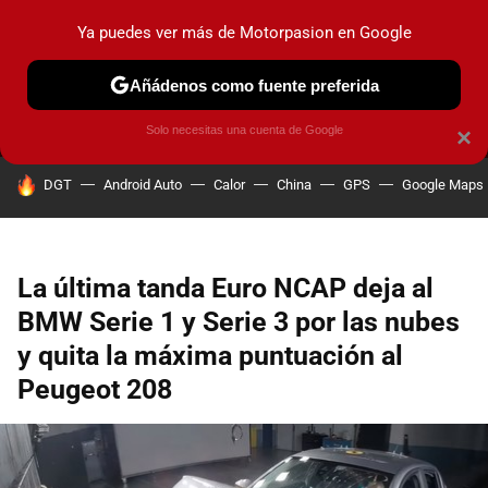
Ya puedes ver más de Motorpasion en Google
MENÚ
NUEVO
Añádenos como fuente preferida
PRUEBAS
COCHES ELÉCTRICOS
OBSERVATORIO
F1
Solo necesitas una cuenta de Google
×
HOY SE HABLA DE
DGT
Android Auto
Calor
China
GPS
Google Maps
La última tanda Euro NCAP deja al
BMW Serie 1 y Serie 3 por las nubes
y quita la máxima puntuación al
Peugeot 208