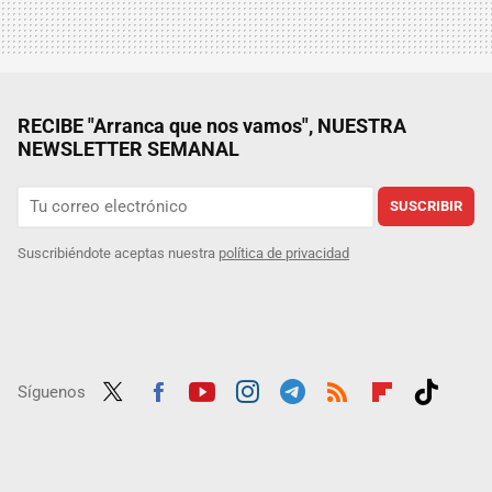
RECIBE "Arranca que nos vamos", NUESTRA
NEWSLETTER SEMANAL
SUSCRIBIR
Suscribiéndote aceptas nuestra
política de privacidad
Síguenos
Twit
Fac
Yout
Inst
Tele
RSS
Flip
Tikt
ter
ebo
ube
agra
gra
boar
ok