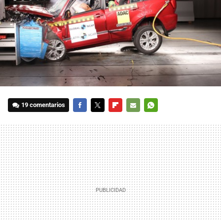
19 comentarios
FACEBOOK
TWITTER
FLIPBOARD
E-
WHATSAPP
MAIL