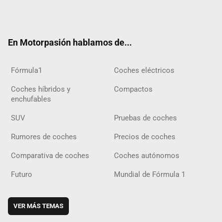
Twit
Fac
Yout
Inst
Tele
RSS
Flip
Tikt
ter
ebo
ube
agra
gra
boar
ok
ok
m
m
d
En Motorpasión hablamos de...
Fórmula1
Coches eléctricos
Coches híbridos y
Compactos
enchufables
SUV
Pruebas de coches
Rumores de coches
Precios de coches
Comparativa de coches
Coches autónomos
Futuro
Mundial de Fórmula 1
VER MÁS TEMAS