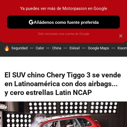
Ya puedes ver más de Motorpasion en Google
PRUEBAS
COCHES ELÉCTRICOS
OBSERVATORIO
F1
Añádenos como fuente preferida
Solo necesitas una cuenta de Google
×
HOY SE HABLA DE
Seguridad
Calor
China
Diésel
Google Maps
Xiaom
El SUV chino Chery Tiggo 3 se vende
en Latinoamérica con dos airbags...
y cero estrellas Latin NCAP