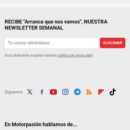
RECIBE "Arranca que nos vamos", NUESTRA
NEWSLETTER SEMANAL
SUSCRIBIR
Suscribiéndote aceptas nuestra
política de privacidad
Síguenos
Twit
Fac
Yout
Inst
Tele
RSS
Flip
Tikt
ter
ebo
ube
agra
gra
boar
ok
ok
m
m
d
En Motorpasión hablamos de...