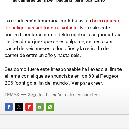
las cámaras de la DGT bastaron para localizarlo
La conducción temeraria engloba así un
buen grueso
de peligrosas actitudes al volante
. Normalmente
suelen tramitarse como delito contra la seguridad vial.
De decidir un juez que se es culpable, se pena con
cárcel de seis meses a dos años y la retirada del
carnet de entre un año y hasta seis.
Sea como fuere este irresponsable ha llevado al límite
el lema con el que se anunciaba en los 80 al Peugeot
205 "contigo al fin del mundo". Ver para creer.
TEMAS
Seguridad
Animales en carretera
FACEBOOK
TWITTER
FLIPBOARD
E-
WHATSAPP
MAIL