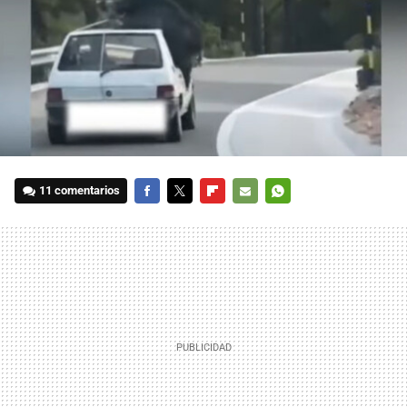
11 comentarios
FACEBOOK
TWITTER
FLIPBOARD
E-
WHATSAPP
MAIL