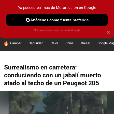
Ya puedes ver más de Motorpasion en Google
PRUEBAS
COCHES ELÉCTRICOS
OBSERVATORIO
F1
Añádenos como fuente preferida
Solo necesitas una cuenta de Google
×
HOY SE HABLA DE
Camper
Seguridad
Calor
China
Diésel
Google Ma
Surrealismo en carretera:
conduciendo con un jabalí muerto
atado al techo de un Peugeot 205