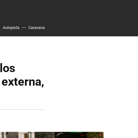
Autopista
Caravana
los
 externa,