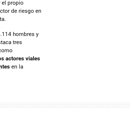
 el propio
actor de riesgo en
ta.
1.114 hombres y
taca tres
 como
os actores viales
ntes
en la