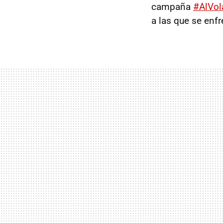
campaña
#AlVol
a las que se enfr