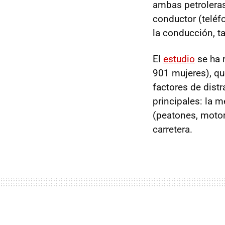
ambas petroleras
conductor (teléfo
la conducción, t
El
estudio
se ha 
901 mujeres), qu
factores de dist
principales: la
(peatones, motori
carretera.