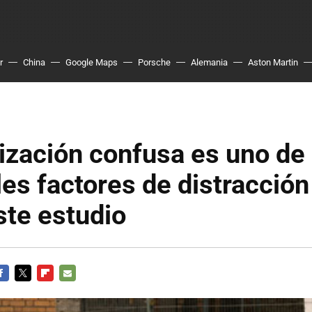
r
China
Google Maps
Porsche
Alemania
Aston Martin
ización confusa es uno de 
les factores de distracción
ste estudio
ACEBOOK
TWITTER
FLIPBOARD
E-
MAIL