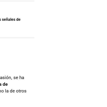
as señales de
asión, se ha
a de
o la de otros