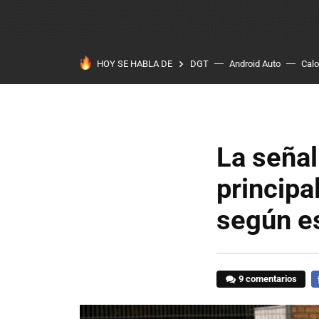
HOY SE HABLA DE
DGT
Android Auto
Calo
La señal
principa
según e
9 comentarios
F