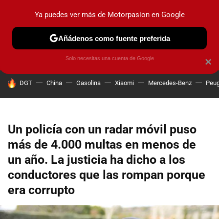
Ya puedes ver más de Motorpasion en Google
PRUEBAS
COCHES ELÉCTRICOS
OBSERVATORIO
F1
Añádenos como fuente preferida
Solo necesitas una cuenta de Google
×
HOY SE HABLA DE
DGT
China
Gasolina
Xiaomi
Mercedes-Benz
Peug
Un policía con un radar móvil puso
más de 4.000 multas en menos de
un año. La justicia ha dicho a los
conductores que las rompan porque
era corrupto