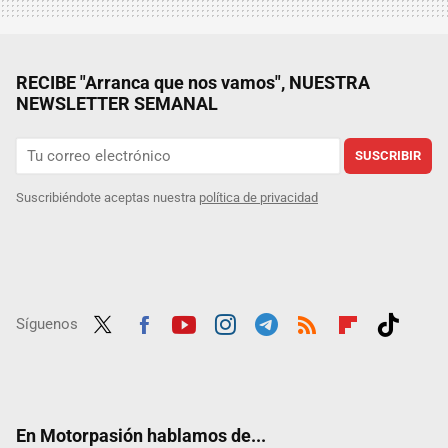
RECIBE "Arranca que nos vamos", NUESTRA
NEWSLETTER SEMANAL
SUSCRIBIR
Suscribiéndote aceptas nuestra
política de privacidad
Síguenos
Twit
Fac
Yout
Inst
Tele
RSS
Flip
Tikt
ter
ebo
ube
agra
gra
boar
ok
ok
m
m
d
En Motorpasión hablamos de...