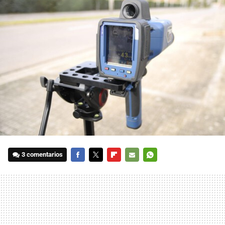
3 comentarios
FACEBOOK
TWITTER
FLIPBOARD
E-
WHATSAPP
MAIL