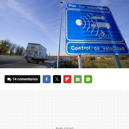
14 comentarios
FACEBOOK
TWITTER
FLIPBOARD
E-
WHATSAPP
MAIL