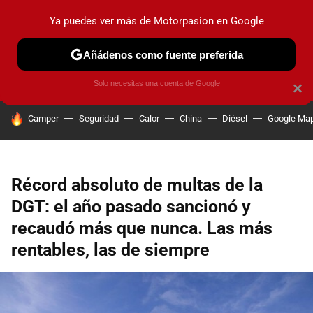
Ya puedes ver más de Motorpasion en Google
PRUEBAS
COCHES ELÉCTRICOS
OBSERVATORIO
F1
Añádenos como fuente preferida
Solo necesitas una cuenta de Google
×
HOY SE HABLA DE
Camper
Seguridad
Calor
China
Diésel
Google Ma
Récord absoluto de multas de la
DGT: el año pasado sancionó y
recaudó más que nunca. Las más
rentables, las de siempre