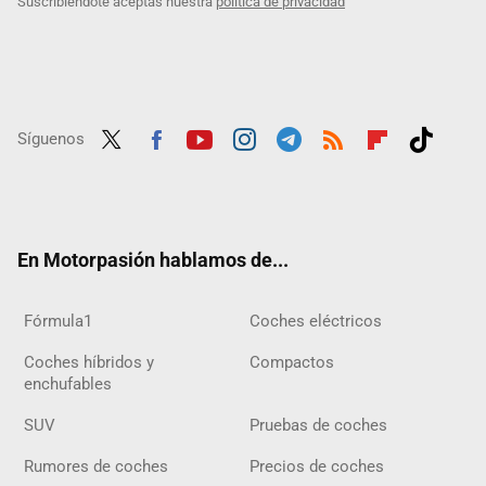
Suscribiéndote aceptas nuestra
política de privacidad
Síguenos
Twit
Fac
Yout
Inst
Tele
RSS
Flip
Tikt
ter
ebo
ube
agra
gra
boar
ok
ok
m
m
d
En Motorpasión hablamos de...
Fórmula1
Coches eléctricos
Coches híbridos y
Compactos
enchufables
SUV
Pruebas de coches
Rumores de coches
Precios de coches