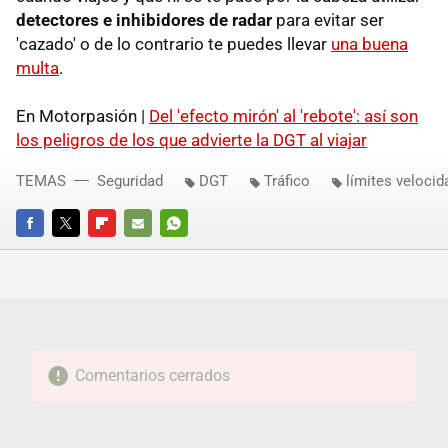
detectores e inhibidores de radar
para evitar ser
'cazado' o de lo contrario te puedes llevar
una buena
multa
.
En Motorpasión |
Del 'efecto mirón' al 'rebote': así son
los peligros de los que advierte la DGT al viajar
TEMAS
Seguridad
DGT
Tráfico
límites velocid
FACEBOOK
TWITTER
FLIPBOARD
E-
WHATSAPP
MAIL
Comentarios cerrados