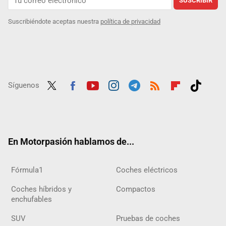
SUSCRIBIR
Suscribiéndote aceptas nuestra
política de privacidad
Síguenos
Twit
Fac
Yout
Inst
Tele
RSS
Flip
Tikt
ter
ebo
ube
agra
gra
boar
ok
ok
m
m
d
En Motorpasión hablamos de...
Fórmula1
Coches eléctricos
Coches híbridos y
Compactos
enchufables
SUV
Pruebas de coches