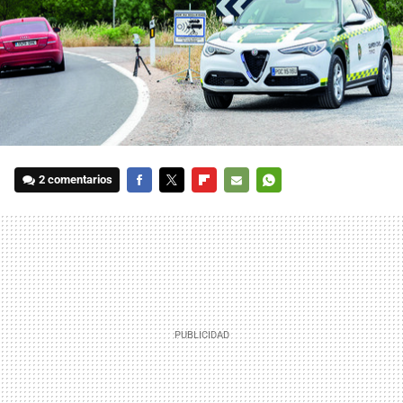
2 comentarios
FACEBOOK
TWITTER
FLIPBOARD
E-
WHATSAPP
MAIL