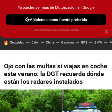
Ya puedes ver más de Motorpasion en Google
PRUEBAS
COCHES ELÉCTRICOS
OBSERVATORIO
F1
Añádenos como fuente preferida
Solo necesitas una cuenta de Google
×
HOY SE HABLA DE
Seguridad
Calor
China
Gasolina
GPS
BMW
F
Ojo con las multas si viajas en coche
este verano: la DGT recuerda dónde
están los radares instalados