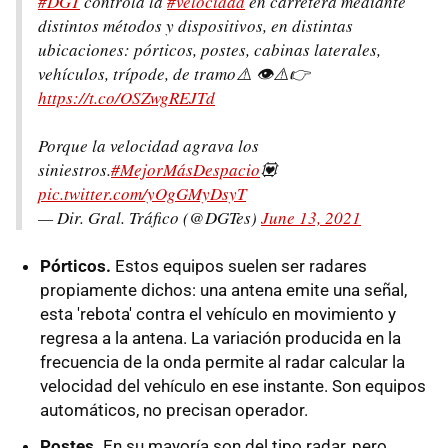
#DGT
controla la
#velocidad
en carretera mediante
distintos métodos y dispositivos, en distintas
ubicaciones: pórticos, postes, cabinas laterales,
vehículos, trípode, de tramo⚠️ 👁️⚠️👉
https://t.co/OSZwgREJTd
Porque la velocidad agrava los
siniestros.
#MejorMásDespacio
💟
pic.twitter.com/yOgGMyDsyT
— Dir. Gral. Tráfico (@DGTes)
June 13, 2021
Pórticos.
Estos equipos suelen ser radares
propiamente dichos: una antena emite una señal,
esta 'rebota' contra el vehículo en movimiento y
regresa a la antena. La variación producida en la
frecuencia de la onda permite al radar calcular la
velocidad del vehículo en ese instante. Son equipos
automáticos, no precisan operador.
Postes.
En su mayoría son del tipo radar, pero