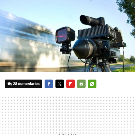
28 comentarios
FACEBOOK
TWITTER
FLIPBOARD
E-
WHATSAPP
MAIL