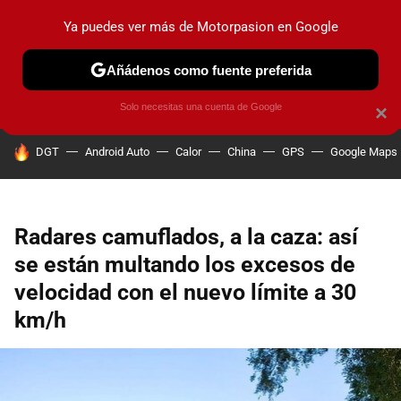
Ya puedes ver más de Motorpasion en Google
PRUEBAS
COCHES ELÉCTRICOS
OBSERVATORIO
F1
Añádenos como fuente preferida
Solo necesitas una cuenta de Google
×
HOY SE HABLA DE
DGT
Android Auto
Calor
China
GPS
Google Maps
Radares camuflados, a la caza: así
se están multando los excesos de
velocidad con el nuevo límite a 30
km/h