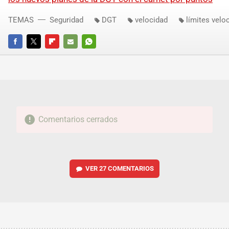
TEMAS
Seguridad
DGT
velocidad
límites velo
FACEBOOK
TWITTER
FLIPBOARD
E-
WHATSAPP
MAIL
Comentarios cerrados
VER
27 COMENTARIOS