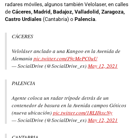
radares móviles, algunos también Velolaser, en calles
de
Cáceres, Madrid, Badajoz, Valladolid, Zaragoza,
Castro Urdiales
(Cantabria) o
Palencia
.
CÁCERES
Veloláser anclado a una Kangoo en la Avenida de
Alemania
pic.twitter.com/J9cMePC0uU
— SocialDrive (@SocialDrive_es)
May 12, 2021
PALENCIA
Agente coloca un radar trípode detrás de un
contenedor de basura en la Avenida campos Góticos
(nueva ubicación)
pic.twitter.com/1RLIIhxcNy
— SocialDrive (@SocialDrive_es)
May 12, 2021
CANTABRIA