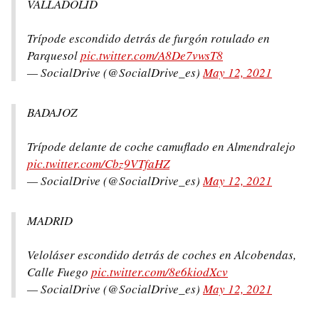
VALLADOLID
Trípode escondido detrás de furgón rotulado en
Parquesol
pic.twitter.com/A8De7vwsT8
— SocialDrive (@SocialDrive_es)
May 12, 2021
BADAJOZ
Trípode delante de coche camuflado en Almendralejo
pic.twitter.com/Cbz9VTfaHZ
— SocialDrive (@SocialDrive_es)
May 12, 2021
MADRID
Veloláser escondido detrás de coches en Alcobendas,
Calle Fuego
pic.twitter.com/8e6kiodXcv
— SocialDrive (@SocialDrive_es)
May 12, 2021