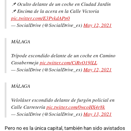
📌 Oculto delante de un coche en Ciudad Jardín
📌 Encima de la acera en la Calle Victoria
pic.twitter.com/E3PvkdAPp0
— SocialDrive (@SocialDrive_es)
May 12, 2021
MÁLAGA
Trípode escondido delante de un coche en Camino
Casabermeja
pic.twitter.com/CiRvO19lLL
— SocialDrive (@SocialDrive_es)
May 12, 2021
MÁLAGA
Veloláser escondido delante de furgón policial en
Calle Carretería
pic.twitter.com/0wcoHX4r8k
— SocialDrive (@SocialDrive_es)
May 13, 2021
Pero no es la única capital, también han sido avistados