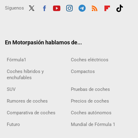
Síguenos
Twit
Fac
Yout
Inst
Tele
RSS
Flip
Tikt
ter
ebo
ube
agra
gra
boar
ok
ok
m
m
d
En Motorpasión hablamos de...
Fórmula1
Coches eléctricos
Coches híbridos y
Compactos
enchufables
SUV
Pruebas de coches
Rumores de coches
Precios de coches
Comparativa de coches
Coches autónomos
Futuro
Mundial de Fórmula 1