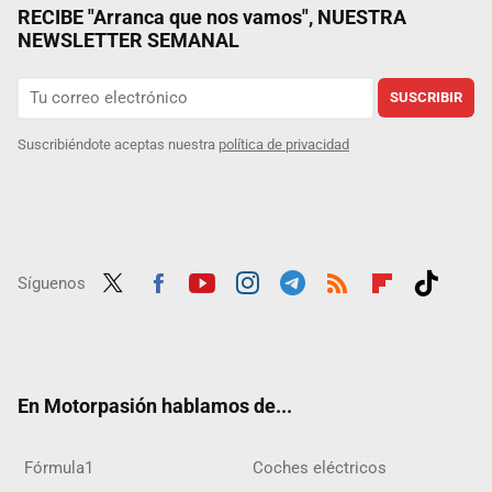
RECIBE "Arranca que nos vamos", NUESTRA
NEWSLETTER SEMANAL
SUSCRIBIR
Suscribiéndote aceptas nuestra
política de privacidad
Síguenos
Twit
Fac
Yout
Inst
Tele
RSS
Flip
Tikt
ter
ebo
ube
agra
gra
boar
ok
ok
m
m
d
En Motorpasión hablamos de...
Fórmula1
Coches eléctricos