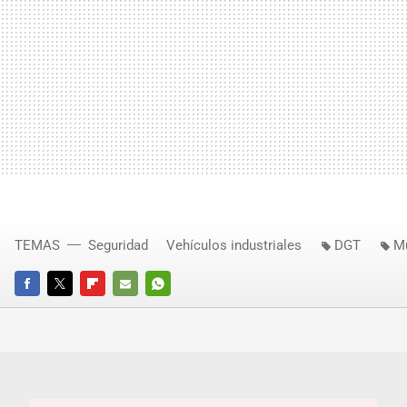
TEMAS
Seguridad
Vehículos industriales
DGT
Mu
FACEBOOK
TWITTER
FLIPBOARD
E-
WHATSAPP
MAIL