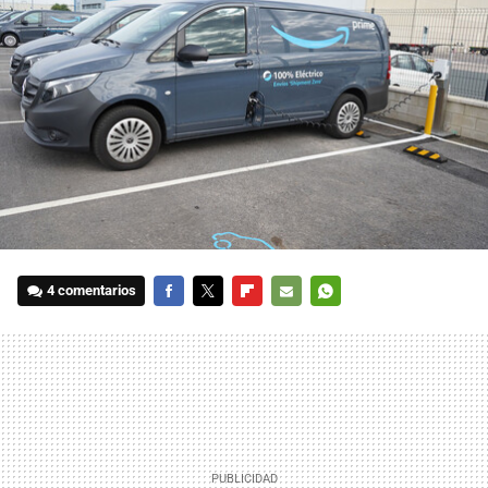
4 comentarios
FACEBOOK
TWITTER
FLIPBOARD
E-
WHATSAPP
MAIL