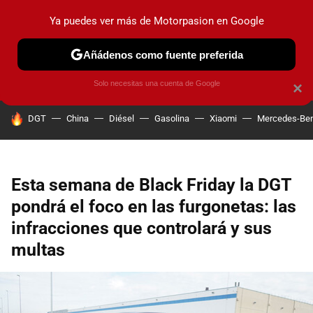
Ya puedes ver más de Motorpasion en Google
PRUEBAS
COCHES ELÉCTRICOS
OBSERVATORIO
F1
Añádenos como fuente preferida
Solo necesitas una cuenta de Google
×
HOY SE HABLA DE
DGT
China
Diésel
Gasolina
Xiaomi
Mercedes-Be
Esta semana de Black Friday la DGT
pondrá el foco en las furgonetas: las
infracciones que controlará y sus
multas