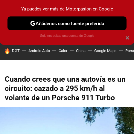
Ya puedes ver más de Motorpasion en Google
PRUEBAS
COCHES ELÉCTRICOS
OBSERVATORIO
F1
Añádenos como fuente preferida
Solo necesitas una cuenta de Google
×
HOY SE HABLA DE
DGT
Android Auto
Calor
China
Google Maps
Pors
Cuando crees que una autovía es un
circuito: cazado a 295 km/h al
volante de un Porsche 911 Turbo