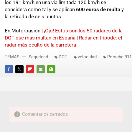
los 191 km/h en una vía limitada 120 km/h se
considera como tal y se aplican
600 euros de multa
y
la retirada de seis puntos.
En Motorpasión |
¡Ojo! Estos son los 50 radares de la
DGT que más multan en España
|
Radar en trípode: el
radar más oculto de la carretera
TEMAS
Seguridad
DGT
velocidad
Porsche 911
FACEBOOK
TWITTER
FLIPBOARD
E-
WHATSAPP
MAIL
Comentarios cerrados