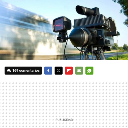
169 comentarios
FACEBOOK
TWITTER
FLIPBOARD
E-
WHATSAPP
MAIL