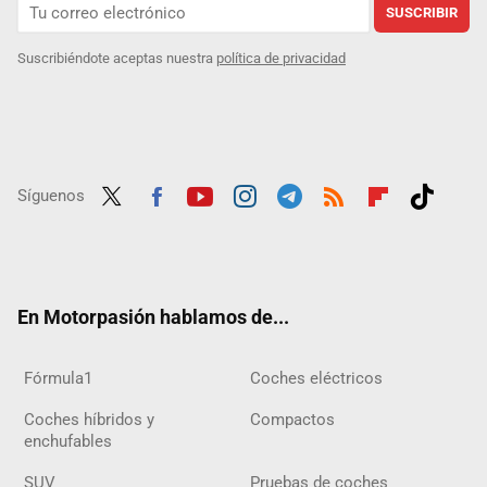
SUSCRIBIR
Suscribiéndote aceptas nuestra
política de privacidad
Síguenos
Twit
Fac
Yout
Inst
Tele
RSS
Flip
Tikt
ter
ebo
ube
agra
gra
boar
ok
ok
m
m
d
En Motorpasión hablamos de...
Fórmula1
Coches eléctricos
Coches híbridos y
Compactos
enchufables
SUV
Pruebas de coches