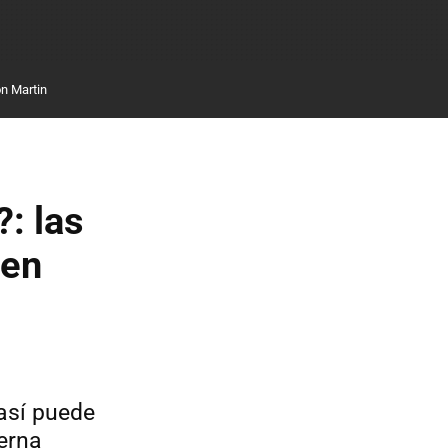
n Martin
: las
 en
 así puede
erna