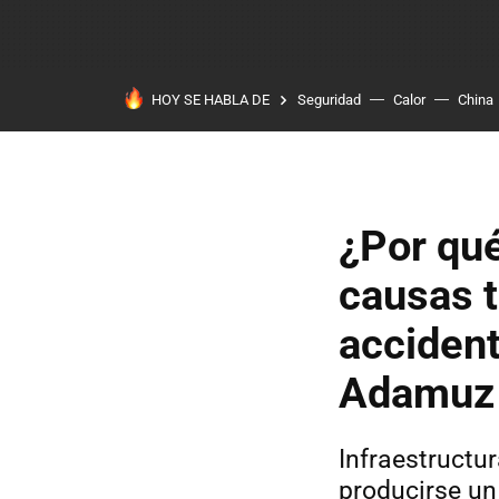
HOY SE HABLA DE
Seguridad
Calor
China
¿Por qué
causas t
accident
Adamuz
Infraestructur
producirse un