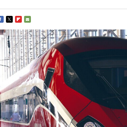
ACEBOOK
TWITTER
FLIPBOARD
E-
MAIL