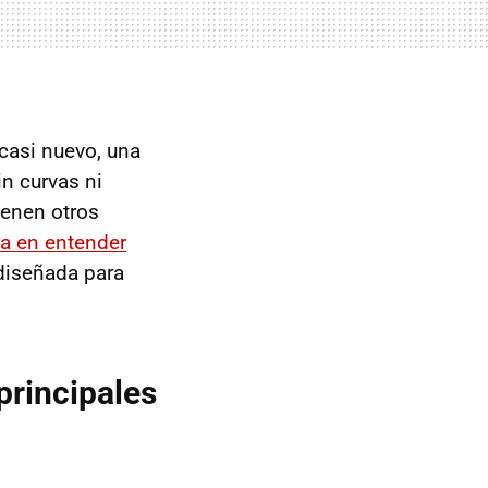
casi nuevo, una
in curvas ni
ienen otros
ra en entender
diseñada para
 principales