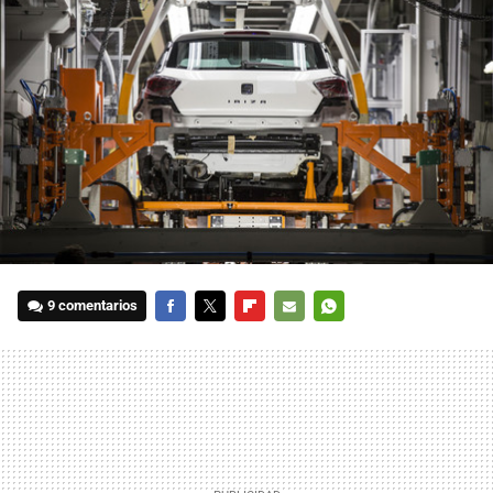
9 comentarios
FACEBOOK
TWITTER
FLIPBOARD
E-
WHATSAPP
MAIL