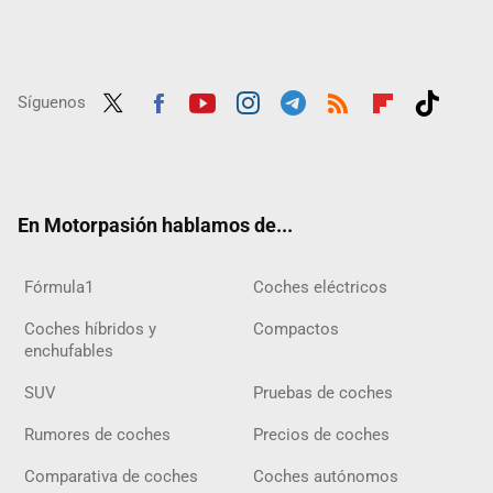
Síguenos
Twit
Fac
Yout
Inst
Tele
RSS
Flip
Tikt
ter
ebo
ube
agra
gra
boar
ok
ok
m
m
d
En Motorpasión hablamos de...
Fórmula1
Coches eléctricos
Coches híbridos y
Compactos
enchufables
SUV
Pruebas de coches
Rumores de coches
Precios de coches
Comparativa de coches
Coches autónomos