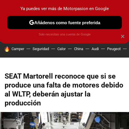
Ya puedes ver más de Motorpasion en Google
PRUEBAS
COCHES ELÉCTRICOS
OBSERVATORIO
F1
Añádenos como fuente preferida
Solo necesitas una cuenta de Google
×
HOY SE HABLA DE
Camper
Seguridad
Calor
China
Audi
Peugeot
SEAT Martorell reconoce que si se
produce una falta de motores debido
al WLTP, deberán ajustar la
producción