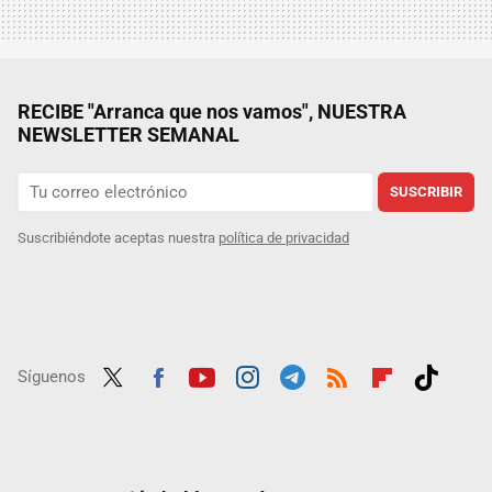
RECIBE "Arranca que nos vamos", NUESTRA
NEWSLETTER SEMANAL
SUSCRIBIR
Suscribiéndote aceptas nuestra
política de privacidad
Síguenos
Twit
Fac
Yout
Inst
Tele
RSS
Flip
Tikt
ter
ebo
ube
agra
gra
boar
ok
ok
m
m
d