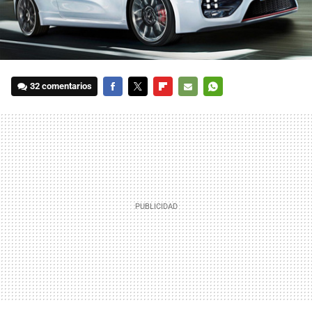
32 comentarios
FACEBOOK
TWITTER
FLIPBOARD
E-
WHATSAPP
MAIL