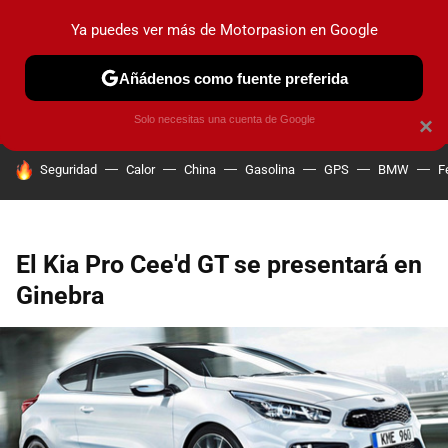
Ya puedes ver más de Motorpasion en Google
PRUEBAS
COCHES ELÉCTRICOS
OBSERVATORIO
F1
Añádenos como fuente preferida
Solo necesitas una cuenta de Google
×
HOY SE HABLA DE
Seguridad
Calor
China
Gasolina
GPS
BMW
F
El Kia Pro Cee'd GT se presentará en
Ginebra