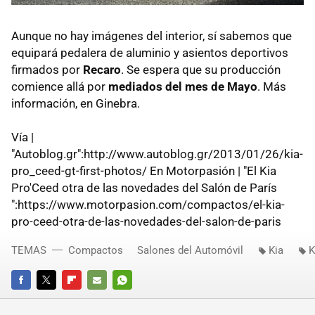
Aunque no hay imágenes del interior, sí sabemos que
equipará pedalera de aluminio y asientos deportivos
firmados por
Recaro
. Se espera que su producción
comience allá por
mediados del mes de Mayo
. Más
información, en Ginebra.
Vía |
"Autoblog.gr":http://www.autoblog.gr/2013/01/26/kia-
pro_ceed-gt-first-photos/ En Motorpasión | "El Kia
Pro'Ceed otra de las novedades del Salón de París
":https://www.motorpasion.com/compactos/el-kia-
pro-ceed-otra-de-las-novedades-del-salon-de-paris
TEMAS
Compactos
Salones del Automóvil
Kia
K
FACEBOOK
TWITTER
FLIPBOARD
E-
WHATSAPP