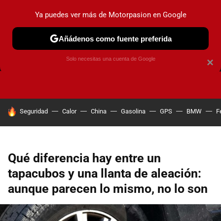
Ya puedes ver más de Motorpasion en Google
Añádenos como fuente preferida
FRENOS
CAMBIO DE ACEITE
AIRE ACONDICIONADO
Solo necesitas una cuenta de Google
×
HOY SE HABLA DE
Seguridad
Calor
China
Gasolina
GPS
BMW
F
Qué diferencia hay entre un
tapacubos y una llanta de aleación:
aunque parecen lo mismo, no lo son