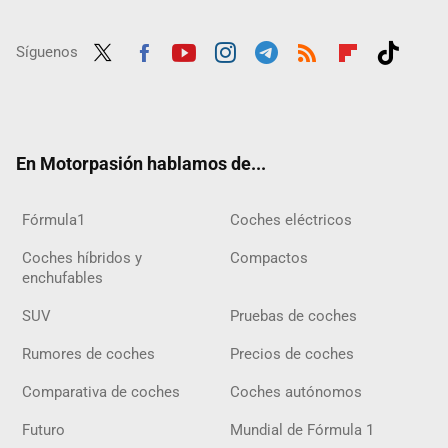
Síguenos
Twit
Fac
Yout
Inst
Tele
RSS
Flip
Tikt
ter
ebo
ube
agra
gra
boar
ok
ok
m
m
d
En Motorpasión hablamos de...
Fórmula1
Coches eléctricos
Coches híbridos y
Compactos
enchufables
SUV
Pruebas de coches
Rumores de coches
Precios de coches
Comparativa de coches
Coches autónomos
Futuro
Mundial de Fórmula 1