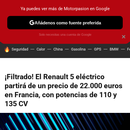
Ya puedes ver más de Motorpasion en Google
PRUEBAS
COCHES ELÉCTRICOS
OBSERVATORIO
F1
Añádenos como fuente preferida
Solo necesitas una cuenta de Google
×
HOY SE HABLA DE
Seguridad
Calor
China
Gasolina
GPS
BMW
F
¡Filtrado! El Renault 5 eléctrico
partirá de un precio de 22.000 euros
en Francia, con potencias de 110 y
135 CV