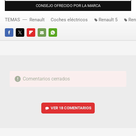
CONSEJO OFRECIDO POR LA MARCA
TEMAS
Renault
Coches eléctricos
Renault 5
Ren
FACEBOOK
TWITTER
FLIPBOARD
E-
WHATSAPP
MAIL
Comentarios cerrados
VER
18 COMENTARIOS