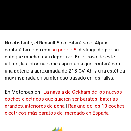
No obstante, el Renault 5 no estará solo. Alpine
contará también con
su propio 5
, distinguido por su
enfoque mucho más deportivo. En el caso de este
último, las informaciones apuntan a que contará con
una potencia aproximada de 218 CV. Ah, y una estética
muy inspirada en su glorioso pasado en los rallys.
En Motorpasión |
La navaja de Ockham de los nuevos
coches eléctricos que quieren ser baratos: baterías
grandes, interiores de pena
|
Ranking de los 10 coches
eléctricos más baratos del mercado en España