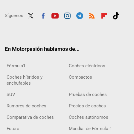
Síguenos
Twit
Fac
Yout
Inst
Tele
RSS
Flip
Tikt
ter
ebo
ube
agra
gra
boar
ok
ok
m
m
d
En Motorpasión hablamos de...
Fórmula1
Coches eléctricos
Coches híbridos y
Compactos
enchufables
SUV
Pruebas de coches
Rumores de coches
Precios de coches
Comparativa de coches
Coches autónomos
Futuro
Mundial de Fórmula 1