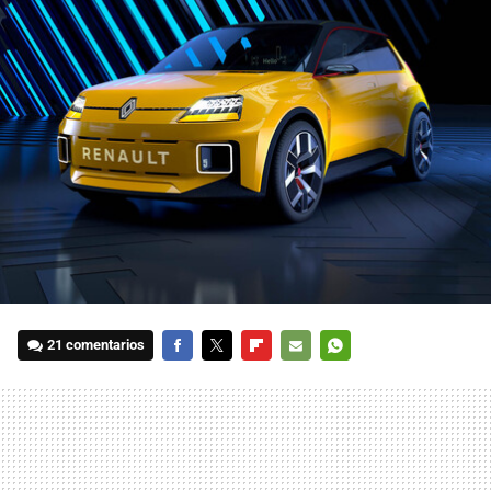
21 comentarios
FACEBOOK
TWITTER
FLIPBOARD
E-
WHATSAPP
MAIL