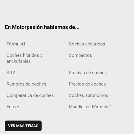
Twit
Fac
Yout
Inst
Tele
RSS
Flip
Tikt
ter
ebo
ube
agra
gra
boar
ok
ok
m
m
d
En Motorpasión hablamos de...
Fórmula1
Coches eléctricos
Coches híbridos y
Compactos
enchufables
SUV
Pruebas de coches
Rumores de coches
Precios de coches
Comparativa de coches
Coches autónomos
Futuro
Mundial de Fórmula 1
VER MÁS TEMAS