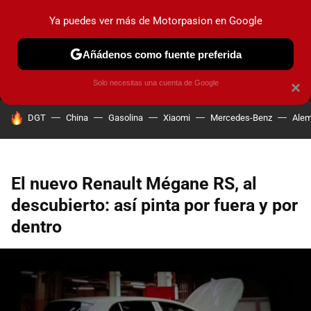
Ya puedes ver más de Motorpasion en Google
MENÚ
NUEVO
Añádenos como fuente preferida
PRUEBAS
COCHES ELÉCTRICOS
OBSERVATORIO
F1
Solo necesitas una cuenta de Google
×
HOY SE HABLA DE
DGT
China
Gasolina
Xiaomi
Mercedes-Benz
Alem
El nuevo Renault Mégane RS, al
descubierto: así pinta por fuera y por
dentro