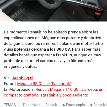
De momento Renault no ha soltado prenda sobre las
especificaciones del Mégane más potente y deportivo
de la gama, pero los rumores hablan de un motor turbo
y una
potencia cercana a los 300 CV
. Para saber más
detalles habrá que esperar a Frankfurt, aunque es muy
probable que por el camino se vayan filtrando más
imágenes y datos.
Vía |
Autoblog.nl
Fotos |
Mégane RS Online (Facebook)
En Motorpasión |
Renault Mégane 110 dCi, a prueba: un
compacto cómodo, agradable y poco sediento
TEMAS
Deportivos
Renault
Fotos espía
Renault