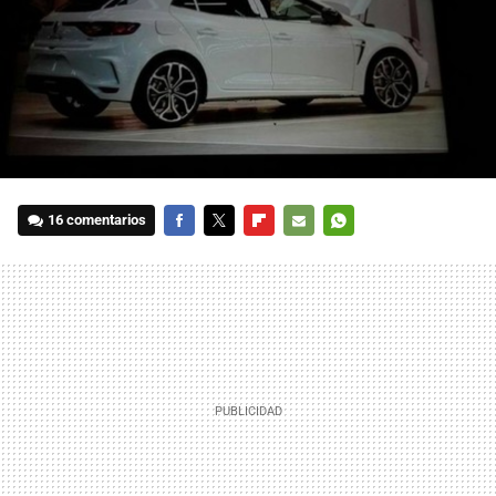
16 comentarios
FACEBOOK
TWITTER
FLIPBOARD
E-
WHATSAPP
MAIL