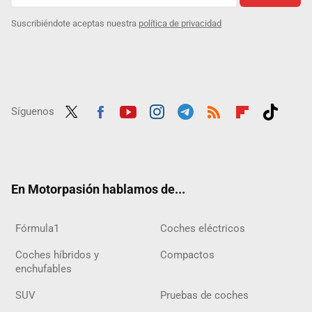
Suscribiéndote aceptas nuestra
política de privacidad
Síguenos
Twit
Fac
Yout
Inst
Tele
RSS
Flip
Tikt
ter
ebo
ube
agra
gra
boar
ok
ok
m
m
d
En Motorpasión hablamos de...
Fórmula1
Coches eléctricos
Coches híbridos y
Compactos
enchufables
SUV
Pruebas de coches