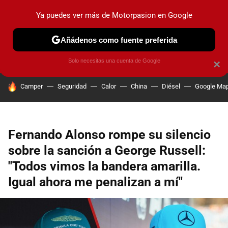
Ya puedes ver más de Motorpasion en Google
PRUEBAS
COCHES ELÉCTRICOS
OBSERVATORIO
F1
Añádenos como fuente preferida
Solo necesitas una cuenta de Google
×
HOY SE HABLA DE
Camper
Seguridad
Calor
China
Diésel
Google Ma
Fernando Alonso rompe su silencio
sobre la sanción a George Russell:
"Todos vimos la bandera amarilla.
Igual ahora me penalizan a mí"