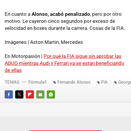
En cuanto a
Alonso, acabó penalizado
, pero por otro
motivo. Le cayeron cinco segundos por exceso de
velocidad en boxes durante la carrera. Cosas de la FIA.
Imágenes | Aston Martin, Mercedes
En Motorpasión |
Por qué la FIA sigue sin aprobar las
ADUO mientras Audi y Ferrari ya se están beneficiando
de ellas
TEMAS
Fórmula1
Fernando Alonso
FIA
George
FACEBOOK
TWITTER
FLIPBOARD
E-
WHATSAPP
MAIL