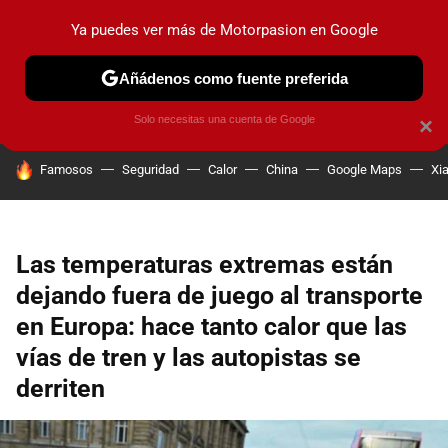
Ya puedes ver más de Motorpasion en Google
PRUEBAS
COCHES ELÉCTRICOS
OBSERVATORIO
F1
Añádenos como fuente preferida
Solo necesitas una cuenta de Google
×
HOY SE HABLA DE
Famosos
Seguridad
Calor
China
Google Maps
Xi
Las temperaturas extremas están
dejando fuera de juego al transporte
en Europa: hace tanto calor que las
vías de tren y las autopistas se
derriten