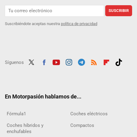
SUSCRIBIR
Suscribiéndote aceptas nuestra
política de privacidad
Síguenos
Twit
Fac
Yout
Inst
Tele
RSS
Flip
Tikt
ter
ebo
ube
agra
gra
boar
ok
ok
m
m
d
En Motorpasión hablamos de...
Fórmula1
Coches eléctricos
Coches híbridos y
Compactos
enchufables