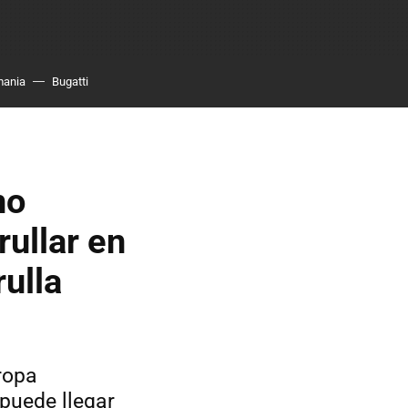
mania
Bugatti
no
ullar en
rulla
ropa
 puede llegar