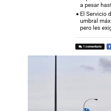
a pesar has
El Servicio 
umbral máxi
pero les exi
1 comentario
FA