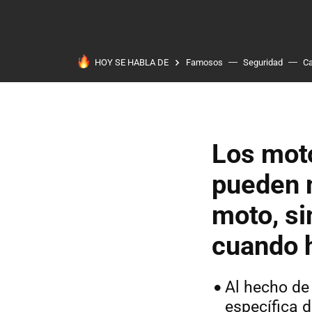
HOY SE HABLA DE
Famosos
Seguridad
Ca
Los moto
pueden m
moto, si
cuando 
Al hecho de
específica d