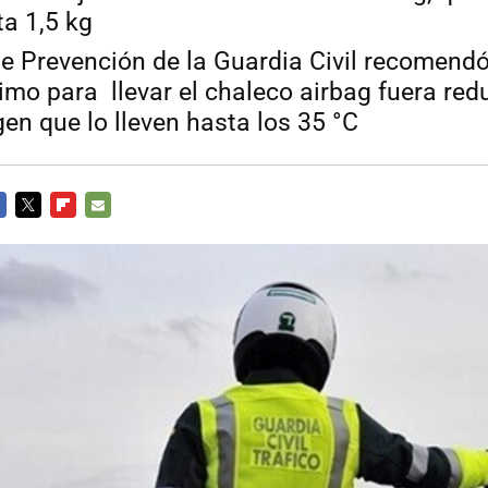
ta 1,5 kg
de Prevención de la Guardia Civil recomendó
mo para llevar el chaleco airbag fuera redu
gen que lo lleven hasta los 35 °C
CEBOOK
TWITTER
FLIPBOARD
E-
MAIL