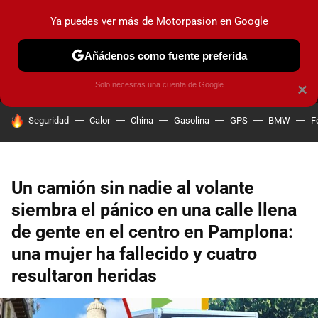
Ya puedes ver más de Motorpasion en Google
MENÚ
NUEVO
Añádenos como fuente preferida
PRUEBAS
COCHES ELÉCTRICOS
OBSERVATORIO
F1
Solo necesitas una cuenta de Google
×
HOY SE HABLA DE
Seguridad
Calor
China
Gasolina
GPS
BMW
F
Un camión sin nadie al volante
siembra el pánico en una calle llena
de gente en el centro en Pamplona:
una mujer ha fallecido y cuatro
resultaron heridas