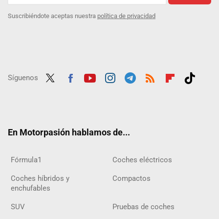
Suscribiéndote aceptas nuestra
política de privacidad
Síguenos
Twit
Fac
Yout
Inst
Tele
RSS
Flip
Tikt
ter
ebo
ube
agra
gra
boar
ok
ok
m
m
d
En Motorpasión hablamos de...
Fórmula1
Coches eléctricos
Coches híbridos y
Compactos
enchufables
SUV
Pruebas de coches