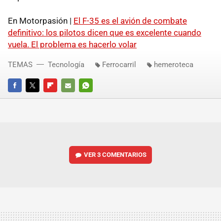
En Motorpasión |
El F-35 es el avión de combate
definitivo: los pilotos dicen que es excelente cuando
vuela. El problema es hacerlo volar
TEMAS
Tecnología
Ferrocarril
hemeroteca
FACEBOOK
TWITTER
FLIPBOARD
E-
WHATSAPP
MAIL
VER
3 COMENTARIOS