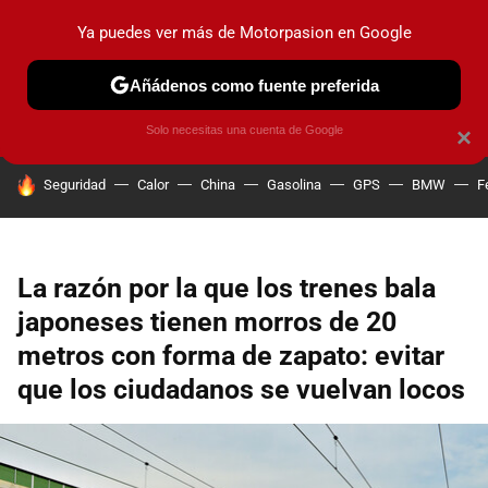
Ya puedes ver más de Motorpasion en Google
PRUEBAS
COCHES ELÉCTRICOS
OBSERVATORIO
F1
Añádenos como fuente preferida
Solo necesitas una cuenta de Google
×
HOY SE HABLA DE
Seguridad
Calor
China
Gasolina
GPS
BMW
F
La razón por la que los trenes bala
japoneses tienen morros de 20
metros con forma de zapato: evitar
que los ciudadanos se vuelvan locos