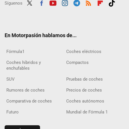
Síguenos
Twit
Fac
Yout
Inst
Tele
RSS
Flip
Tikt
ter
ebo
ube
agra
gra
boar
ok
ok
m
m
d
En Motorpasión hablamos de...
Fórmula1
Coches eléctricos
Coches híbridos y
Compactos
enchufables
SUV
Pruebas de coches
Rumores de coches
Precios de coches
Comparativa de coches
Coches autónomos
Futuro
Mundial de Fórmula 1