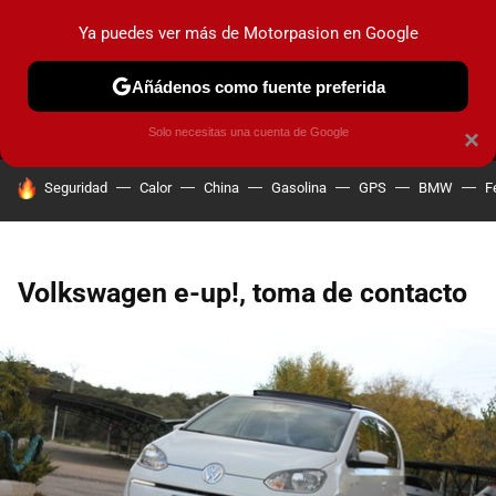
Ya puedes ver más de Motorpasion en Google
MENÚ
NUEVO
Añádenos como fuente preferida
PRUEBAS
COCHES ELÉCTRICOS
OBSERVATORIO
F1
Solo necesitas una cuenta de Google
×
HOY SE HABLA DE
Seguridad
Calor
China
Gasolina
GPS
BMW
F
Volkswagen e-up!, toma de contacto