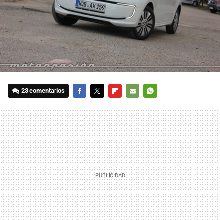
23 comentarios
FACEBOOK
TWITTER
FLIPBOARD
E-
WHATSAPP
MAIL