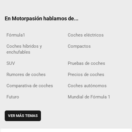
ter
ebo
ube
agra
gra
boar
ok
ok
m
m
d
En Motorpasión hablamos de...
Fórmula1
Coches eléctricos
Coches híbridos y
Compactos
enchufables
SUV
Pruebas de coches
Rumores de coches
Precios de coches
Comparativa de coches
Coches autónomos
Futuro
Mundial de Fórmula 1
VER MÁS TEMAS