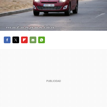
FACEBOOK
TWITTER
FLIPBOARD
E-
WHATSAPP
MAIL