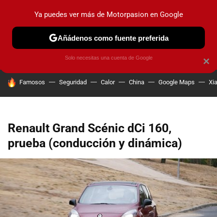
Ya puedes ver más de Motorpasion en Google
PRUEBAS
COCHES ELÉCTRICOS
OBSERVATORIO
F1
Añádenos como fuente preferida
Solo necesitas una cuenta de Google
×
HOY SE HABLA DE
Famosos
Seguridad
Calor
China
Google Maps
Xi
Renault Grand Scénic dCi 160,
prueba (conducción y dinámica)