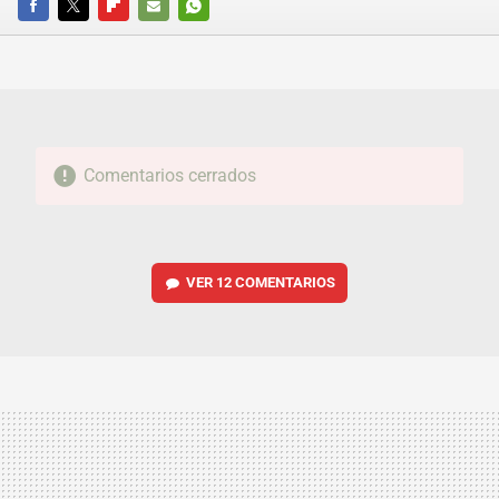
FACEBOOK
TWITTER
FLIPBOARD
E-
WHATSAPP
MAIL
Comentarios cerrados
VER
12 COMENTARIOS