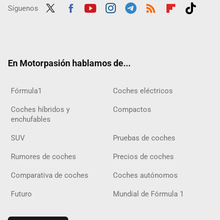
Síguenos
Twit
Fac
Yout
Inst
Tele
RSS
Flip
Tikt
ter
ebo
ube
agra
gra
boar
ok
ok
m
m
d
En Motorpasión hablamos de...
Fórmula1
Coches eléctricos
Coches híbridos y
Compactos
enchufables
SUV
Pruebas de coches
Rumores de coches
Precios de coches
Comparativa de coches
Coches autónomos
Futuro
Mundial de Fórmula 1