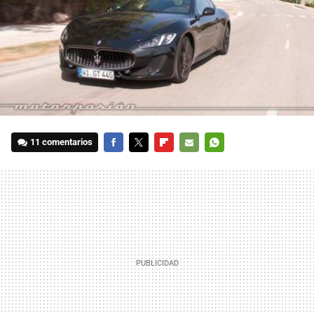
11 comentarios
FACEBOOK
TWITTER
FLIPBOARD
E-
WHATSAPP
MAIL