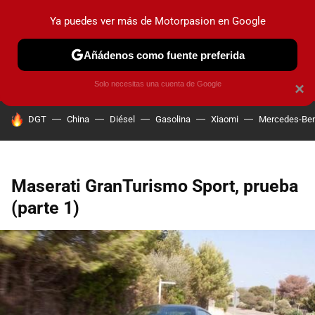
Ya puedes ver más de Motorpasion en Google
PRUEBAS
COCHES ELÉCTRICOS
OBSERVATORIO
F1
Añádenos como fuente preferida
Solo necesitas una cuenta de Google
×
HOY SE HABLA DE
DGT
China
Diésel
Gasolina
Xiaomi
Mercedes-Be
Maserati GranTurismo Sport, prueba
(parte 1)