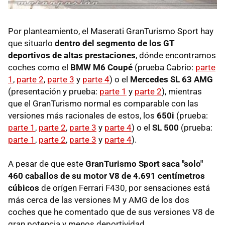
Por planteamiento, el Maserati GranTurismo Sport hay
que situarlo
dentro del segmento de los GT
deportivos de altas prestaciones
, dónde encontramos
coches como el
BMW M6 Coupé
(prueba Cabrio:
parte
1
,
parte 2
,
parte 3
y
parte 4
) o el
Mercedes SL 63 AMG
(presentación y prueba:
parte 1
y
parte 2
), mientras
que el GranTurismo normal es comparable con las
versiones más racionales de estos, los
650i
(prueba:
parte 1
,
parte 2
,
parte 3
y
parte 4
) o el
SL 500
(prueba:
parte 1
,
parte 2
,
parte 3
y
parte 4
).
A pesar de que este
GranTurismo Sport saca "solo"
460 caballos de su motor V8 de 4.691 centímetros
cúbicos
de orígen Ferrari F430, por sensaciones está
más cerca de las versiones M y AMG de los dos
coches que he comentado que de sus versiones V8 de
gran potencia y menos deportividad.