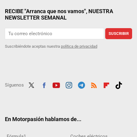
RECIBE "Arranca que nos vamos", NUESTRA
NEWSLETTER SEMANAL
SUSCRIBIR
Suscribiéndote aceptas nuestra
política de privacidad
Síguenos
Twit
Fac
Yout
Inst
Tele
RSS
Flip
Tikt
ter
ebo
ube
agra
gra
boar
ok
ok
m
m
d
En Motorpasión hablamos de...
Fórmula1
Coches eléctricos