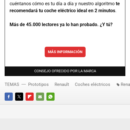
cuéntanos cómo es tu día a día y nuestro algoritmo
te
recomendará tu coche eléctrico ideal en 2 minutos
.
Más de 45.000 lectores ya lo han probado. ¿Y tú?
MÁS INFORMACIÓN
CONSEJO OFRECIDO POR LA MARCA
TEMAS
Prototipos
Renault
Coches eléctricos
Rena
FACEBOOK
TWITTER
FLIPBOARD
E-
WHATSAPP
MAIL