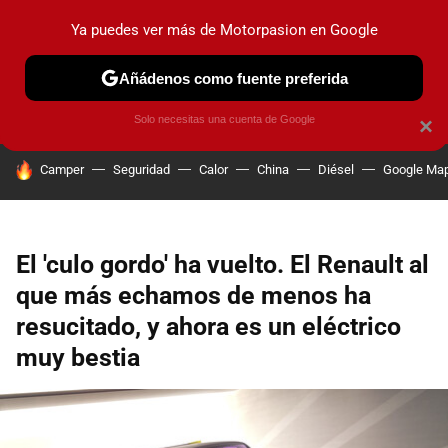
Ya puedes ver más de Motorpasion en Google
PRUEBAS
COCHES ELÉCTRICOS
OBSERVATORIO
F1
Añádenos como fuente preferida
Solo necesitas una cuenta de Google
×
HOY SE HABLA DE
Camper
Seguridad
Calor
China
Diésel
Google Ma
El 'culo gordo' ha vuelto. El Renault al
que más echamos de menos ha
resucitado, y ahora es un eléctrico
muy bestia