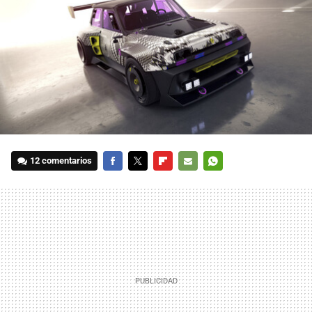
12 comentarios
FACEBOOK
TWITTER
FLIPBOARD
E-
WHATSAPP
MAIL