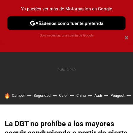
Ya puedes ver más de Motorpasion en Google
PRUEBAS
COCHES ELÉCTRICOS
OBSERVATORIO
F1
Añádenos como fuente preferida
Solo necesitas una cuenta de Google
×
HOY SE HABLA DE
Camper
Seguridad
Calor
China
Audi
Peugeot
La DGT no prohíbe a los mayores
seguir conduciendo a partir de cierta