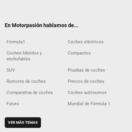
Twit
Fac
Yout
Inst
Tele
RSS
Flip
Tikt
ter
ebo
ube
agra
gra
boar
ok
ok
m
m
d
En Motorpasión hablamos de...
Fórmula1
Coches eléctricos
Coches híbridos y
Compactos
enchufables
SUV
Pruebas de coches
Rumores de coches
Precios de coches
Comparativa de coches
Coches autónomos
Futuro
Mundial de Fórmula 1
VER MÁS TEMAS