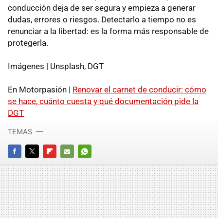
conducción deja de ser segura y empieza a generar
dudas, errores o riesgos. Detectarlo a tiempo no es
renunciar a la libertad: es la forma más responsable de
protegerla.
Imágenes | Unsplash, DGT
En Motorpasión |
Renovar el carnet de conducir: cómo
se hace, cuánto cuesta y qué documentación pide la
DGT
TEMAS
FACEBOOK
TWITTER
FLIPBOARD
E-
WHATSAPP
MAIL